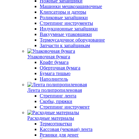
Ножные запайщики
Машинки мешкозашивочные
Клипсаторы и датеры
Роликовые запайщики
Стреппинг инструменты
Индукционные запайщики
Вакуумные упаковщики
Термоусадочное оборудование
Запчасти к запайщикам
Упаковочная бумага
Крафт бумага
Оберточная бумага
Бумага тишью
Наполнитель
Лента полипропиленовая
Стреппинг лента
Скобы, пряжки
Стреппинг инструмент
Расходные материалы
Термоэтикетки
Кассовая (чековая) лента
Резинки для денег