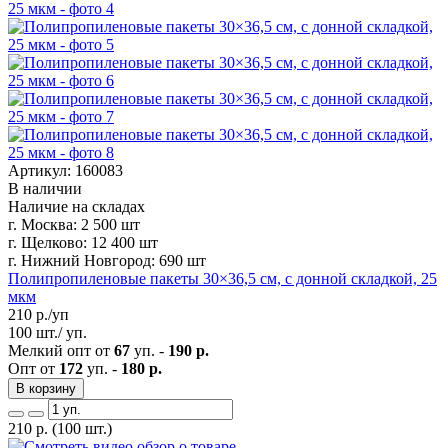
Артикул: 160083
В наличии
Наличие на складах
г. Москва:
2 500 шт
г. Щелково:
12 400 шт
г. Нижний Новгород:
690 шт
Полипропиленовые пакеты 30×36,5 см, с донной складкой, 25
мкм
210
р./уп
100 шт./ уп.
Мелкий опт от
67
уп. -
190 р.
Опт от
172
уп. -
180 р.
В корзину
210
р.
(100 шт.)