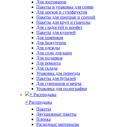
Для зоотоваров
Пакеты и упаковка для семян
Для орехов и сухофруктов
Пакеты для приправ и специй
Пакеты для круп и гранолы
Для сладостей и конфет
Пакеты для куличей
Для пряников
Для бижутерии
Для одежды
Для соли для ванн
Для подарков
Для ремонта
Для склада
Упаковка для переезда
Пакеты для бутылей
Для сувениров и мерча
Упаковка для полиграфии
⚡️ Распродажа
Пакеты
Двухшовные пакеты
Пленка
Расходные материалы