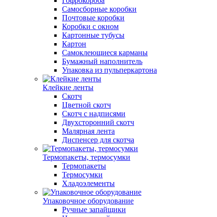
Гофрокороба
Самосборные коробки
Почтовые коробки
Коробки с окном
Картонные тубусы
Картон
Самоклеющиеся карманы
Бумажный наполнитель
Упаковка из пульперкартона
Клейкие ленты
Скотч
Цветной скотч
Скотч с надписями
Двухсторонний скотч
Малярная лента
Диспенсер для скотча
Термопакеты, термосумки
Термопакеты
Термосумки
Хладоэлементы
Упаковочное оборудование
Ручные запайщики