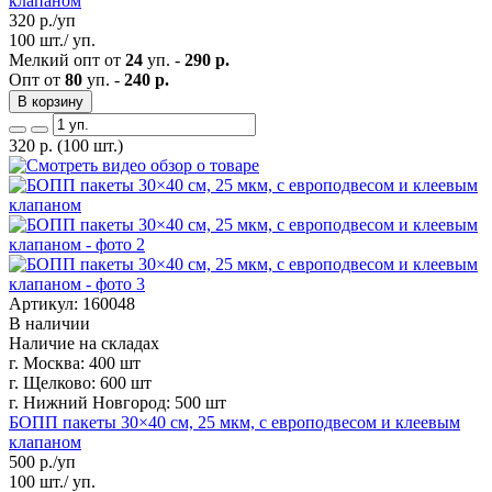
клапаном
320
р./уп
100 шт./ уп.
Мелкий опт от
24
уп. -
290 р.
Опт от
80
уп. -
240 р.
В корзину
320
р.
(100 шт.)
Артикул: 160048
В наличии
Наличие на складах
г. Москва:
400 шт
г. Щелково:
600 шт
г. Нижний Новгород:
500 шт
БОПП пакеты 30×40 см, 25 мкм, с европодвесом и клеевым
клапаном
500
р./уп
100 шт./ уп.