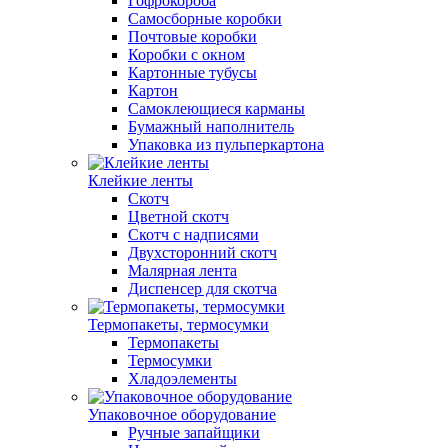
Гофрокороба
Самосборные коробки
Почтовые коробки
Коробки с окном
Картонные тубусы
Картон
Самоклеющиеся карманы
Бумажный наполнитель
Упаковка из пульперкартона
Клейкие ленты
Скотч
Цветной скотч
Скотч с надписями
Двухсторонний скотч
Малярная лента
Диспенсер для скотча
Термопакеты, термосумки
Термопакеты
Термосумки
Хладоэлементы
Упаковочное оборудование
Ручные запайщики