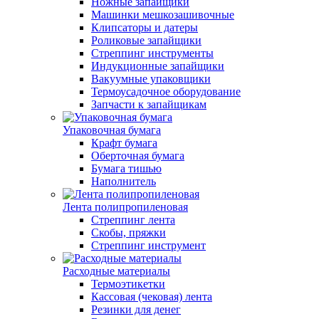
Ножные запайщики
Машинки мешкозашивочные
Клипсаторы и датеры
Роликовые запайщики
Стреппинг инструменты
Индукционные запайщики
Вакуумные упаковщики
Термоусадочное оборудование
Запчасти к запайщикам
Упаковочная бумага
Крафт бумага
Оберточная бумага
Бумага тишью
Наполнитель
Лента полипропиленовая
Стреппинг лента
Скобы, пряжки
Стреппинг инструмент
Расходные материалы
Термоэтикетки
Кассовая (чековая) лента
Резинки для денег