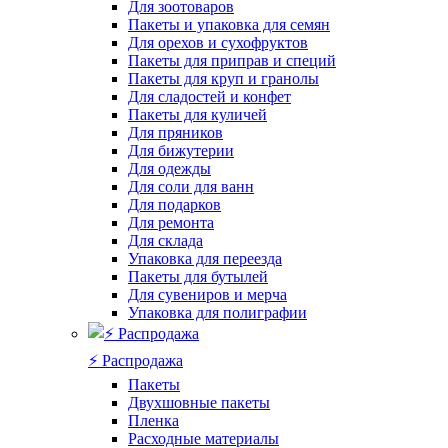
Для зоотоваров
Пакеты и упаковка для семян
Для орехов и сухофруктов
Пакеты для приправ и специй
Пакеты для круп и гранолы
Для сладостей и конфет
Пакеты для куличей
Для пряников
Для бижутерии
Для одежды
Для соли для ванн
Для подарков
Для ремонта
Для склада
Упаковка для переезда
Пакеты для бутылей
Для сувениров и мерча
Упаковка для полиграфии
⚡️ Распродажа
Пакеты
Двухшовные пакеты
Пленка
Расходные материалы