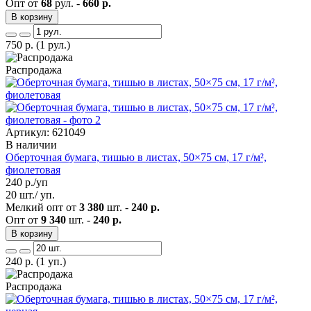
Опт от
68
рул. -
660 р.
В корзину
750
р.
(1 рул.)
Распродажа
Артикул: 621049
В наличии
Оберточная бумага, тишью в листах, 50×75 см, 17 г/м²,
фиолетовая
240
р./уп
20 шт./ уп.
Мелкий опт от
3 380
шт. -
240 р.
Опт от
9 340
шт. -
240 р.
В корзину
240
р.
(1 уп.)
Распродажа