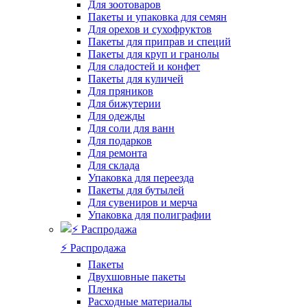
Для зоотоваров
Пакеты и упаковка для семян
Для орехов и сухофруктов
Пакеты для приправ и специй
Пакеты для круп и гранолы
Для сладостей и конфет
Пакеты для куличей
Для пряников
Для бижутерии
Для одежды
Для соли для ванн
Для подарков
Для ремонта
Для склада
Упаковка для переезда
Пакеты для бутылей
Для сувениров и мерча
Упаковка для полиграфии
⚡️ Распродажа
Пакеты
Двухшовные пакеты
Пленка
Расходные материалы