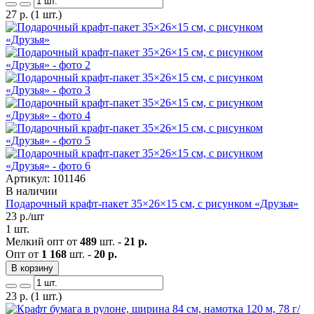
27
р.
(1 шт.)
Артикул: 101146
В наличии
Подарочный крафт-пакет 35×26×15 см, с рисунком «Друзья»
23
р./шт
1 шт.
Мелкий опт от
489
шт. -
21 р.
Опт от
1 168
шт. -
20 р.
В корзину
23
р.
(1 шт.)