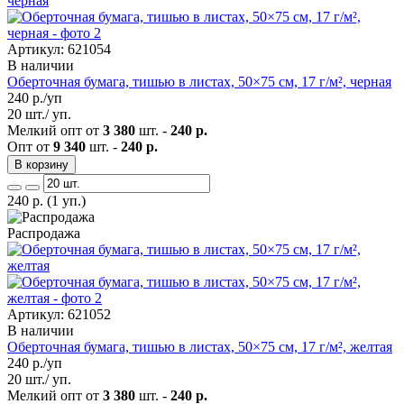
Артикул: 621054
В наличии
Оберточная бумага, тишью в листах, 50×75 см, 17 г/м², черная
240
р./уп
20 шт./ уп.
Мелкий опт от
3 380
шт. -
240 р.
Опт от
9 340
шт. -
240 р.
В корзину
240
р.
(1 уп.)
Распродажа
Артикул: 621052
В наличии
Оберточная бумага, тишью в листах, 50×75 см, 17 г/м², желтая
240
р./уп
20 шт./ уп.
Мелкий опт от
3 380
шт. -
240 р.