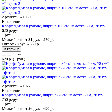
Артикул: 621039
В наличии
Крафт бумага в рулоне, ширина 106 см, намотка 30 м, 78 г/м²
620
р./рул
1 рул.
Мелкий опт от
31
рул. -
570 р.
Опт от
78
рул. -
550 р.
В корзину
620
р.
(1 рул.)
Артикул: 621022
В наличии
Крафт бумага в рулоне, ширина 84 см, намотка 50 м, 78 г/м²
750
р./рул
1 рул.
Мелкий опт от
26
рул. -
690 р.