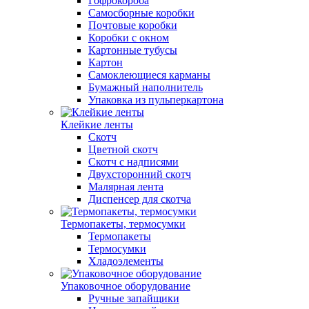
Гофрокороба
Самосборные коробки
Почтовые коробки
Коробки с окном
Картонные тубусы
Картон
Самоклеющиеся карманы
Бумажный наполнитель
Упаковка из пульперкартона
Клейкие ленты
Скотч
Цветной скотч
Скотч с надписями
Двухсторонний скотч
Малярная лента
Диспенсер для скотча
Термопакеты, термосумки
Термопакеты
Термосумки
Хладоэлементы
Упаковочное оборудование
Ручные запайщики