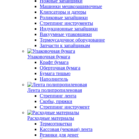
Ножные запайщики
Машинки мешкозашивочные
Клипсаторы и датеры
Роликовые запайщики
Стреппинг инструменты
Индукционные запайщики
Вакуумные упаковщики
Термоусадочное оборудование
Запчасти к запайщикам
Упаковочная бумага
Крафт бумага
Оберточная бумага
Бумага тишью
Наполнитель
Лента полипропиленовая
Стреппинг лента
Скобы, пряжки
Стреппинг инструмент
Расходные материалы
Термоэтикетки
Кассовая (чековая) лента
Резинки для денег