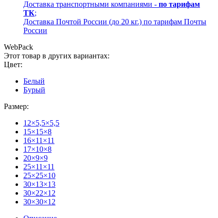
Доставка транспортными компаниями -
по тарифам
ТК
;
Доставка Почтой России (до 20 кг.) по тарифам Почты
России
WebPack
Этот товар в других вариантах:
Цвет:
Белый
Бурый
Размер:
12×5,5×5,5
15×15×8
16×11×11
17×10×8
20×9×9
25×11×11
25×25×10
30×13×13
30×22×12
30×30×12