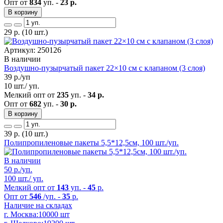
Опт от
834
уп. -
23 р.
В корзину
29
р.
(10 шт.)
Артикул: 250126
В наличии
Воздушно-пузырчатый пакет 22×10 см с клапаном (3 слоя)
39
р./уп
10 шт./ уп.
Мелкий опт от
235
уп. -
34 р.
Опт от
682
уп. -
30 р.
В корзину
39
р.
(10 шт.)
Полипропиленовые пакеты 5,5*12,5см, 100 шт./уп.
В наличии
50
р./уп.
100 шт./ уп.
Мелкий опт от
143
уп. -
45
р.
Опт от
546
/уп. -
35
р.
Наличие на складах
г. Москва:
10000 шт