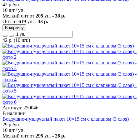
42
р./уп
10 шт./ уп.
Мелкий опт от
205
уп. -
38 р.
Опт от
619
уп. -
33 р.
В корзину
42
р.
(10 шт.)
Артикул: 250046
В наличии
Воздушно-пузырчатый пакет 10×15 см с клапаном (3 слоя)
29
р./уп
10 шт./ уп.
Мелкий опт от
295
уп. -
26 р.