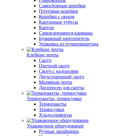
Гофрокороба
Самосборные коробки
Почтовые коробки
Коробки с окном
Картонные тубусы
Картон
Самоклеющиеся карманы
Бумажный наполнитель
Упаковка из пульперкартона
Клейкие ленты
Скотч
Цветной скотч
Скотч с надписями
Двухсторонний скотч
Малярная лента
Диспенсер для скотча
Термопакеты, термосумки
Термопакеты
Термосумки
Хладоэлементы
Упаковочное оборудование
Ручные запайщики