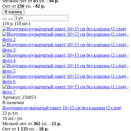
Мелкий опт от
85
уп. -
94 р.
Опт от
256
уп. -
82 р.
В корзину
110
р.
(10 шт.)
Артикул: 250053
В наличии
Воздушно-пузырчатый пакет 10×15 см без клапана (2 слоя)
23
р./уп
10 шт./ уп.
Мелкий опт от
362
уп. -
21 р.
Опт от
1 133
уп. -
18 р.