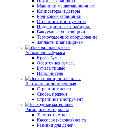
Ножные запайщики
Машинки мешкозашивочные
Клипсаторы и датеры
Роликовые запайщики
Стреппинг инструменты
Индукционные запайщики
Вакуумные упаковщики
Термоусадочное оборудование
Запчасти к запайщикам
Упаковочная бумага
Крафт бумага
Оберточная бумага
Бумага тишью
Наполнитель
Лента полипропиленовая
Стреппинг лента
Скобы, пряжки
Стреппинг инструмент
Расходные материалы
Термоэтикетки
Кассовая (чековая) лента
Резинки для денег