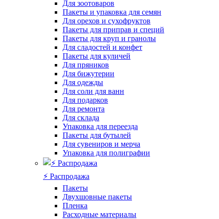
Для зоотоваров
Пакеты и упаковка для семян
Для орехов и сухофруктов
Пакеты для приправ и специй
Пакеты для круп и гранолы
Для сладостей и конфет
Пакеты для куличей
Для пряников
Для бижутерии
Для одежды
Для соли для ванн
Для подарков
Для ремонта
Для склада
Упаковка для переезда
Пакеты для бутылей
Для сувениров и мерча
Упаковка для полиграфии
⚡️ Распродажа
Пакеты
Двухшовные пакеты
Пленка
Расходные материалы