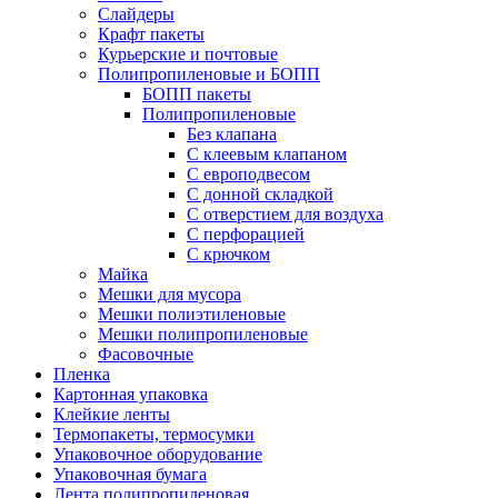
Слайдеры
Крафт пакеты
Курьерские и почтовые
Полипропиленовые и БОПП
БОПП пакеты
Полипропиленовые
Без клапана
C клеевым клапаном
С европодвесом
С донной складкой
С отверстием для воздуха
С перфорацией
С крючком
Майка
Мешки для мусора
Мешки полиэтиленовые
Мешки полипропиленовые
Фасовочные
Пленка
Картонная упаковка
Клейкие ленты
Термопакеты, термосумки
Упаковочное оборудование
Упаковочная бумага
Лента полипропиленовая