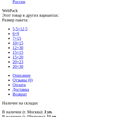
России
WebPack
Этот товар в других вариантах:
Размер пакета:
5,5×12,5
6×9
7×15
10×15
12×30
15×15
15×20
20×23
20×30
Описание
Отзывы (0)
Оплата
Доставка
Возврат
Наличие на складах
В наличии (г. Москва):
3 уп.
В наличии (г. Щелково):
51 уп.