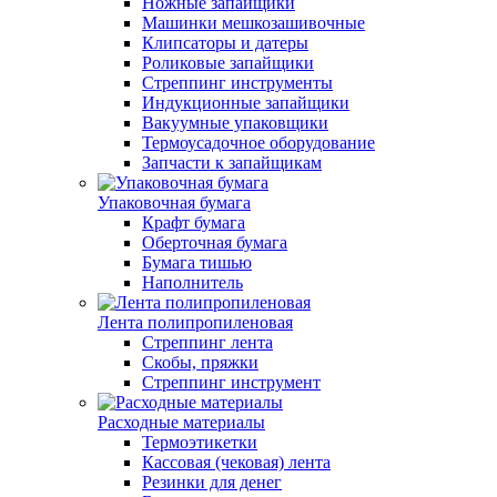
Ножные запайщики
Машинки мешкозашивочные
Клипсаторы и датеры
Роликовые запайщики
Стреппинг инструменты
Индукционные запайщики
Вакуумные упаковщики
Термоусадочное оборудование
Запчасти к запайщикам
Упаковочная бумага
Крафт бумага
Оберточная бумага
Бумага тишью
Наполнитель
Лента полипропиленовая
Стреппинг лента
Скобы, пряжки
Стреппинг инструмент
Расходные материалы
Термоэтикетки
Кассовая (чековая) лента
Резинки для денег