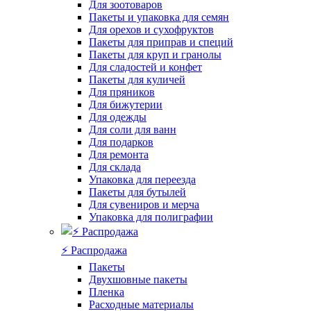
Для зоотоваров
Пакеты и упаковка для семян
Для орехов и сухофруктов
Пакеты для приправ и специй
Пакеты для круп и гранолы
Для сладостей и конфет
Пакеты для куличей
Для пряников
Для бижутерии
Для одежды
Для соли для ванн
Для подарков
Для ремонта
Для склада
Упаковка для переезда
Пакеты для бутылей
Для сувениров и мерча
Упаковка для полиграфии
⚡️ Распродажа
Пакеты
Двухшовные пакеты
Пленка
Расходные материалы