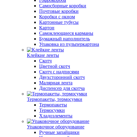
Гофрокороба
Самосборные коробки
Почтовые коробки
Коробки с окном
Картонные тубусы
Картон
Самоклеющиеся карманы
Бумажный наполнитель
Упаковка из пульперкартона
Клейкие ленты
Скотч
Цветной скотч
Скотч с надписями
Двухсторонний скотч
Малярная лента
Диспенсер для скотча
Термопакеты, термосумки
Термопакеты
Термосумки
Хладоэлементы
Упаковочное оборудование
Ручные запайщики