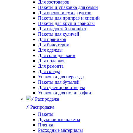
Для зоотоваров
Пакеты и упаковка для семян
Для орехов и сухофруктов
Пакеты для приправ и специй
Пакеты для круп и гранолы
Для сладостей и конфет
Пакеты для куличей
Для пряников
Для бижутерии
Для одежды
Для соли для ванн
Для подарков
Для ремонта
Для склада
Упаковка для переезда
Пакеты для бутылей
Для сувениров и мерча
Упаковка для полиграфии
⚡️ Распродажа
Пакеты
Двухшовные пакеты
Пленка
Расходные материалы