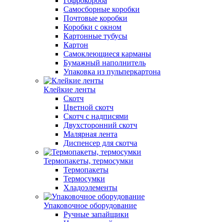
Гофрокороба
Самосборные коробки
Почтовые коробки
Коробки с окном
Картонные тубусы
Картон
Самоклеющиеся карманы
Бумажный наполнитель
Упаковка из пульперкартона
Клейкие ленты
Скотч
Цветной скотч
Скотч с надписями
Двухсторонний скотч
Малярная лента
Диспенсер для скотча
Термопакеты, термосумки
Термопакеты
Термосумки
Хладоэлементы
Упаковочное оборудование
Ручные запайщики