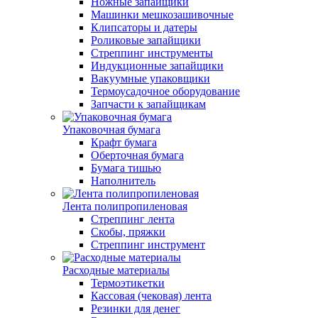
Ножные запайщики
Машинки мешкозашивочные
Клипсаторы и датеры
Роликовые запайщики
Стреппинг инструменты
Индукционные запайщики
Вакуумные упаковщики
Термоусадочное оборудование
Запчасти к запайщикам
Упаковочная бумага
Крафт бумага
Оберточная бумага
Бумага тишью
Наполнитель
Лента полипропиленовая
Стреппинг лента
Скобы, пряжки
Стреппинг инструмент
Расходные материалы
Термоэтикетки
Кассовая (чековая) лента
Резинки для денег