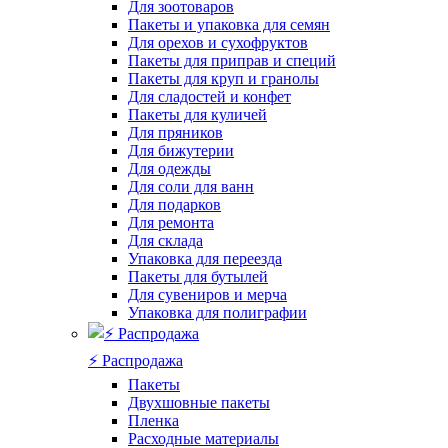
Для зоотоваров
Пакеты и упаковка для семян
Для орехов и сухофруктов
Пакеты для приправ и специй
Пакеты для круп и гранолы
Для сладостей и конфет
Пакеты для куличей
Для пряников
Для бижутерии
Для одежды
Для соли для ванн
Для подарков
Для ремонта
Для склада
Упаковка для переезда
Пакеты для бутылей
Для сувениров и мерча
Упаковка для полиграфии
⚡️ Распродажа
Пакеты
Двухшовные пакеты
Пленка
Расходные материалы