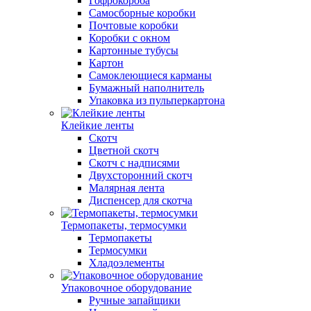
Гофрокороба
Самосборные коробки
Почтовые коробки
Коробки с окном
Картонные тубусы
Картон
Самоклеющиеся карманы
Бумажный наполнитель
Упаковка из пульперкартона
Клейкие ленты
Скотч
Цветной скотч
Скотч с надписями
Двухсторонний скотч
Малярная лента
Диспенсер для скотча
Термопакеты, термосумки
Термопакеты
Термосумки
Хладоэлементы
Упаковочное оборудование
Ручные запайщики