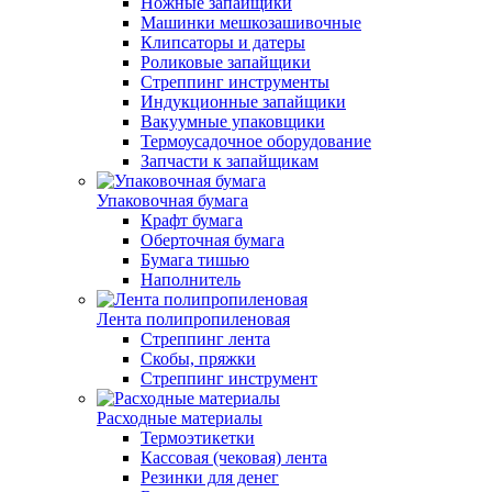
Ножные запайщики
Машинки мешкозашивочные
Клипсаторы и датеры
Роликовые запайщики
Стреппинг инструменты
Индукционные запайщики
Вакуумные упаковщики
Термоусадочное оборудование
Запчасти к запайщикам
Упаковочная бумага
Крафт бумага
Оберточная бумага
Бумага тишью
Наполнитель
Лента полипропиленовая
Стреппинг лента
Скобы, пряжки
Стреппинг инструмент
Расходные материалы
Термоэтикетки
Кассовая (чековая) лента
Резинки для денег