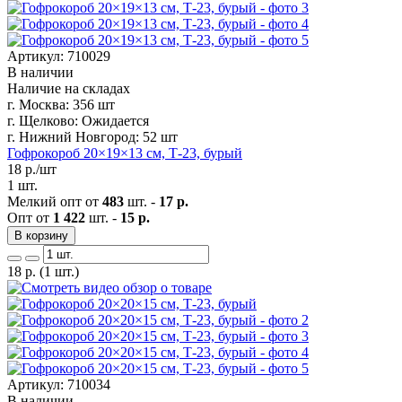
Артикул: 710029
В наличии
Наличие на складах
г. Москва:
356 шт
г. Щелково:
Ожидается
г. Нижний Новгород:
52 шт
Гофрокороб 20×19×13 см, Т-23, бурый
18
р./шт
1 шт.
Мелкий опт от
483
шт. -
17 р.
Опт от
1 422
шт. -
15 р.
В корзину
18
р.
(1 шт.)
Артикул: 710034
В наличии