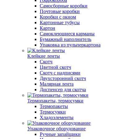
Гофрокороба
Самосборные коробки
Почтовые коробки
Коробки с окном
Картонные тубусы
Картон
Самоклеющиеся карманы
Бумажный наполнитель
Упаковка из пульперкартона
Клейкие ленты
Скотч
Цветной скотч
Скотч с надписями
Двухсторонний скотч
Малярная лента
Диспенсер для скотча
Термопакеты, термосумки
Термопакеты
Термосумки
Хладоэлементы
Упаковочное оборудование
Ручные запайщики