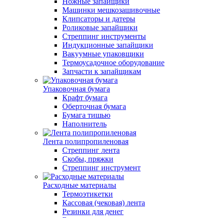
Ножные запайщики
Машинки мешкозашивочные
Клипсаторы и датеры
Роликовые запайщики
Стреппинг инструменты
Индукционные запайщики
Вакуумные упаковщики
Термоусадочное оборудование
Запчасти к запайщикам
Упаковочная бумага
Крафт бумага
Оберточная бумага
Бумага тишью
Наполнитель
Лента полипропиленовая
Стреппинг лента
Скобы, пряжки
Стреппинг инструмент
Расходные материалы
Термоэтикетки
Кассовая (чековая) лента
Резинки для денег