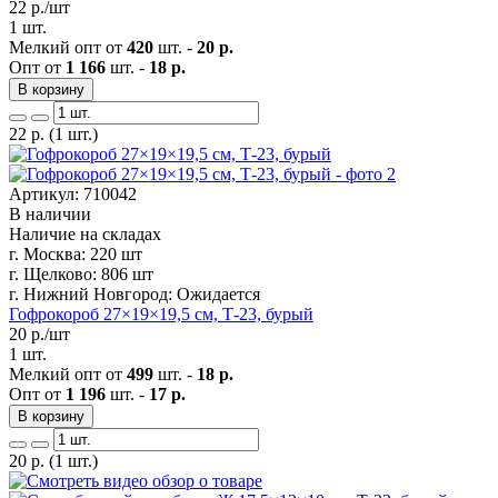
22
р./шт
1 шт.
Мелкий опт от
420
шт. -
20 р.
Опт от
1 166
шт. -
18 р.
В корзину
22
р.
(1 шт.)
Артикул: 710042
В наличии
Наличие на складах
г. Москва:
220 шт
г. Щелково:
806 шт
г. Нижний Новгород:
Ожидается
Гофрокороб 27×19×19,5 см, Т-23, бурый
20
р./шт
1 шт.
Мелкий опт от
499
шт. -
18 р.
Опт от
1 196
шт. -
17 р.
В корзину
20
р.
(1 шт.)