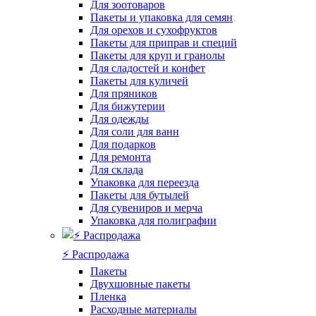
Для зоотоваров
Пакеты и упаковка для семян
Для орехов и сухофруктов
Пакеты для приправ и специй
Пакеты для круп и гранолы
Для сладостей и конфет
Пакеты для куличей
Для пряников
Для бижутерии
Для одежды
Для соли для ванн
Для подарков
Для ремонта
Для склада
Упаковка для переезда
Пакеты для бутылей
Для сувениров и мерча
Упаковка для полиграфии
⚡️ Распродажа
Пакеты
Двухшовные пакеты
Пленка
Расходные материалы