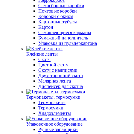
Гофрокороба
Самосборные коробки
Почтовые коробки
Коробки с окном
Картонные тубусы
Картон
Самоклеющиеся карманы
Бумажный наполнитель
Упаковка из пульперкартона
Клейкие ленты
Скотч
Цветной скотч
Скотч с надписями
Двухсторонний скотч
Малярная лента
Диспенсер для скотча
Термопакеты, термосумки
Термопакеты
Термосумки
Хладоэлементы
Упаковочное оборудование
Ручные запайщики