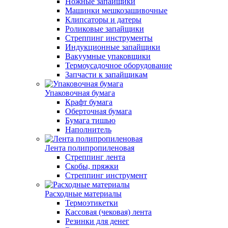
Ножные запайщики
Машинки мешкозашивочные
Клипсаторы и датеры
Роликовые запайщики
Стреппинг инструменты
Индукционные запайщики
Вакуумные упаковщики
Термоусадочное оборудование
Запчасти к запайщикам
Упаковочная бумага
Крафт бумага
Оберточная бумага
Бумага тишью
Наполнитель
Лента полипропиленовая
Стреппинг лента
Скобы, пряжки
Стреппинг инструмент
Расходные материалы
Термоэтикетки
Кассовая (чековая) лента
Резинки для денег