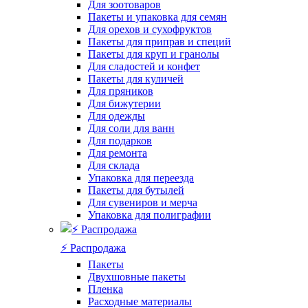
Для зоотоваров
Пакеты и упаковка для семян
Для орехов и сухофруктов
Пакеты для приправ и специй
Пакеты для круп и гранолы
Для сладостей и конфет
Пакеты для куличей
Для пряников
Для бижутерии
Для одежды
Для соли для ванн
Для подарков
Для ремонта
Для склада
Упаковка для переезда
Пакеты для бутылей
Для сувениров и мерча
Упаковка для полиграфии
⚡️ Распродажа
Пакеты
Двухшовные пакеты
Пленка
Расходные материалы