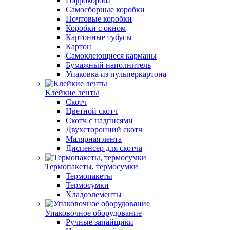
Гофрокороба
Самосборные коробки
Почтовые коробки
Коробки с окном
Картонные тубусы
Картон
Самоклеющиеся карманы
Бумажный наполнитель
Упаковка из пульперкартона
Клейкие ленты
Скотч
Цветной скотч
Скотч с надписями
Двухсторонний скотч
Малярная лента
Диспенсер для скотча
Термопакеты, термосумки
Термопакеты
Термосумки
Хладоэлементы
Упаковочное оборудование
Ручные запайщики