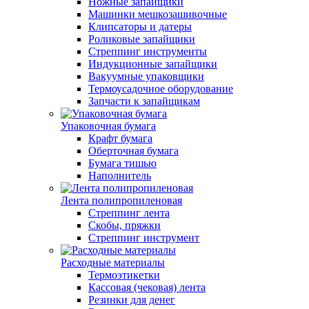
Ножные запайщики
Машинки мешкозашивочные
Клипсаторы и датеры
Роликовые запайщики
Стреппинг инструменты
Индукционные запайщики
Вакуумные упаковщики
Термоусадочное оборудование
Запчасти к запайщикам
Упаковочная бумага
Крафт бумага
Оберточная бумага
Бумага тишью
Наполнитель
Лента полипропиленовая
Стреппинг лента
Скобы, пряжки
Стреппинг инструмент
Расходные материалы
Термоэтикетки
Кассовая (чековая) лента
Резинки для денег