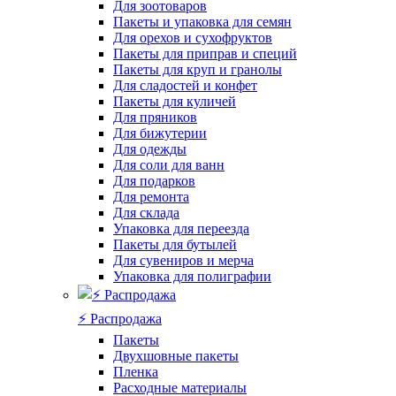
Для зоотоваров
Пакеты и упаковка для семян
Для орехов и сухофруктов
Пакеты для приправ и специй
Пакеты для круп и гранолы
Для сладостей и конфет
Пакеты для куличей
Для пряников
Для бижутерии
Для одежды
Для соли для ванн
Для подарков
Для ремонта
Для склада
Упаковка для переезда
Пакеты для бутылей
Для сувениров и мерча
Упаковка для полиграфии
⚡️ Распродажа
Пакеты
Двухшовные пакеты
Пленка
Расходные материалы