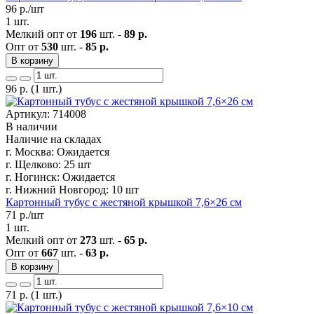
96
р./шт
1 шт.
Мелкий опт от
196
шт. -
89 р.
Опт от
530
шт. -
85 р.
В корзину
96
р.
(1 шт.)
Артикул: 714008
В наличии
Наличие на складах
г. Москва:
Ожидается
г. Щелково:
25 шт
г. Ногинск:
Ожидается
г. Нижний Новгород:
10 шт
Картонный тубус с жестяной крышкой 7,6×26 см
71
р./шт
1 шт.
Мелкий опт от
273
шт. -
65 р.
Опт от
667
шт. -
63 р.
В корзину
71
р.
(1 шт.)