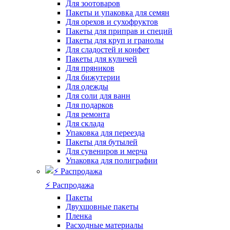
Для зоотоваров
Пакеты и упаковка для семян
Для орехов и сухофруктов
Пакеты для приправ и специй
Пакеты для круп и гранолы
Для сладостей и конфет
Пакеты для куличей
Для пряников
Для бижутерии
Для одежды
Для соли для ванн
Для подарков
Для ремонта
Для склада
Упаковка для переезда
Пакеты для бутылей
Для сувениров и мерча
Упаковка для полиграфии
⚡️ Распродажа
Пакеты
Двухшовные пакеты
Пленка
Расходные материалы