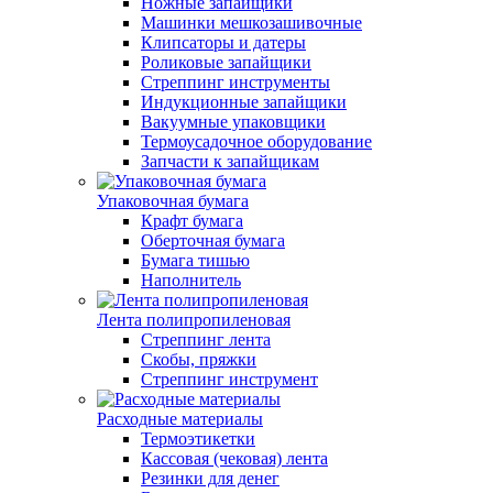
Ножные запайщики
Машинки мешкозашивочные
Клипсаторы и датеры
Роликовые запайщики
Стреппинг инструменты
Индукционные запайщики
Вакуумные упаковщики
Термоусадочное оборудование
Запчасти к запайщикам
Упаковочная бумага
Крафт бумага
Оберточная бумага
Бумага тишью
Наполнитель
Лента полипропиленовая
Стреппинг лента
Скобы, пряжки
Стреппинг инструмент
Расходные материалы
Термоэтикетки
Кассовая (чековая) лента
Резинки для денег