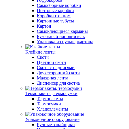
Гофрокороба
Самосборные коробки
Почтовые коробки
Коробки с окном
Картонные тубусы
Картон
Самоклеющиеся карманы
Бумажный наполнитель
Упаковка из пульперкартона
Клейкие ленты
Скотч
Цветной скотч
Скотч с надписями
Двухсторонний скотч
Малярная лента
Диспенсер для скотча
Термопакеты, термосумки
Термопакеты
Термосумки
Хладоэлементы
Упаковочное оборудование
Ручные запайщики