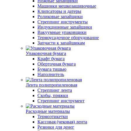
Ножные запайщики
Машинки мешкозашивочные
Клипсаторы и датеры
Роликовые запайщики
Стреппинг инструменты
Индукционные запайщики
Вакуумные упаковщики
Термоусадочное оборудование
Запчасти к запайщикам
Упаковочная бумага
Крафт бумага
Оберточная бумага
Бумага тишью
Наполнитель
Лента полипропиленовая
Стреппинг лента
Скобы, пряжки
Стреппинг инструмент
Расходные материалы
Термоэтикетки
Кассовая (чековая) лента
Резинки для денег