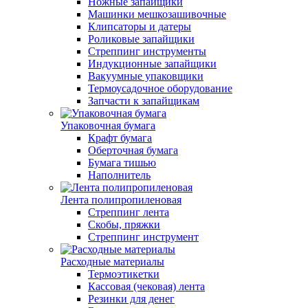
Ножные запайщики
Машинки мешкозашивочные
Клипсаторы и датеры
Роликовые запайщики
Стреппинг инструменты
Индукционные запайщики
Вакуумные упаковщики
Термоусадочное оборудование
Запчасти к запайщикам
Упаковочная бумага
Крафт бумага
Оберточная бумага
Бумага тишью
Наполнитель
Лента полипропиленовая
Стреппинг лента
Скобы, пряжки
Стреппинг инструмент
Расходные материалы
Термоэтикетки
Кассовая (чековая) лента
Резинки для денег