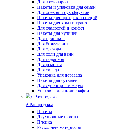
Для зоотоваров
Пакеты и упаковка для семян
Для орехов и сухофруктов
Пакеты для приправ и специй
Пакеты для круп и гранолы
Для сладостей и конфет
Пакеты для куличей
Для пряников
Для бижутерии
Для одежды
Для соли для ванн
Для подарков
Для ремонта
Для склада
Упаковка для переезда
Пакеты для бутылей
Для сувениров и мерча
Упаковка для полиграфии
⚡️ Распродажа
Пакеты
Двухшовные пакеты
Пленка
Расходные материалы