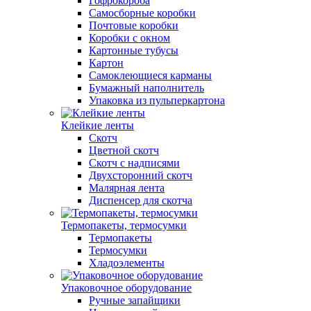
Гофрокороба
Самосборные коробки
Почтовые коробки
Коробки с окном
Картонные тубусы
Картон
Самоклеющиеся карманы
Бумажный наполнитель
Упаковка из пульперкартона
Клейкие ленты
Скотч
Цветной скотч
Скотч с надписями
Двухсторонний скотч
Малярная лента
Диспенсер для скотча
Термопакеты, термосумки
Термопакеты
Термосумки
Хладоэлементы
Упаковочное оборудование
Ручные запайщики