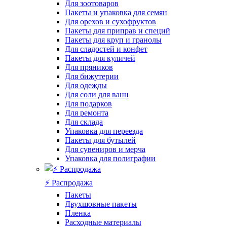
Для зоотоваров
Пакеты и упаковка для семян
Для орехов и сухофруктов
Пакеты для приправ и специй
Пакеты для круп и гранолы
Для сладостей и конфет
Пакеты для куличей
Для пряников
Для бижутерии
Для одежды
Для соли для ванн
Для подарков
Для ремонта
Для склада
Упаковка для переезда
Пакеты для бутылей
Для сувениров и мерча
Упаковка для полиграфии
⚡️ Распродажа
Пакеты
Двухшовные пакеты
Пленка
Расходные материалы