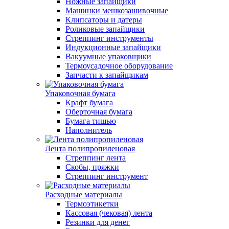
Ножные запайщики
Машинки мешкозашивочные
Клипсаторы и датеры
Роликовые запайщики
Стреппинг инструменты
Индукционные запайщики
Вакуумные упаковщики
Термоусадочное оборудование
Запчасти к запайщикам
Упаковочная бумага
Крафт бумага
Оберточная бумага
Бумага тишью
Наполнитель
Лента полипропиленовая
Стреппинг лента
Скобы, пряжки
Стреппинг инструмент
Расходные материалы
Термоэтикетки
Кассовая (чековая) лента
Резинки для денег