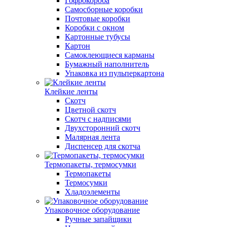
Гофрокороба
Самосборные коробки
Почтовые коробки
Коробки с окном
Картонные тубусы
Картон
Самоклеющиеся карманы
Бумажный наполнитель
Упаковка из пульперкартона
Клейкие ленты
Скотч
Цветной скотч
Скотч с надписями
Двухсторонний скотч
Малярная лента
Диспенсер для скотча
Термопакеты, термосумки
Термопакеты
Термосумки
Хладоэлементы
Упаковочное оборудование
Ручные запайщики