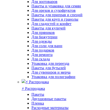
Для зоотоваров
Пакеты и упаковка для семян
Для орехов и сухофруктов
Пакеты для приправ и специй
Пакеты для круп и гранолы
Для сладостей и конфет
Пакеты для куличей
Для пряников
Для бижутерии
Для одежды
Для соли для ванн
Для подарков
Для ремонта
Для склада
Упаковка для переезда
Пакеты для бутылей
Для сувениров и мерча
Упаковка для полиграфии
⚡️ Распродажа
Пакеты
Двухшовные пакеты
Пленка
Расходные материалы