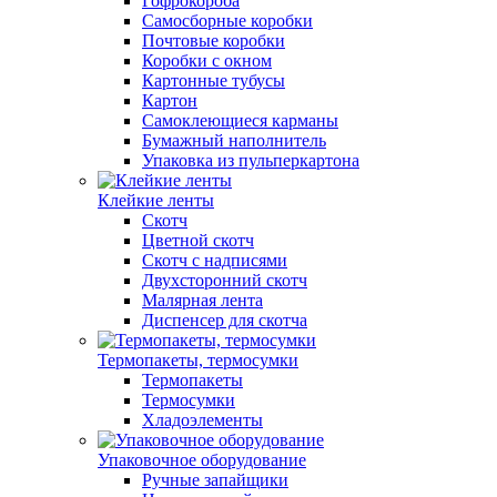
Гофрокороба
Самосборные коробки
Почтовые коробки
Коробки с окном
Картонные тубусы
Картон
Самоклеющиеся карманы
Бумажный наполнитель
Упаковка из пульперкартона
Клейкие ленты
Скотч
Цветной скотч
Скотч с надписями
Двухсторонний скотч
Малярная лента
Диспенсер для скотча
Термопакеты, термосумки
Термопакеты
Термосумки
Хладоэлементы
Упаковочное оборудование
Ручные запайщики