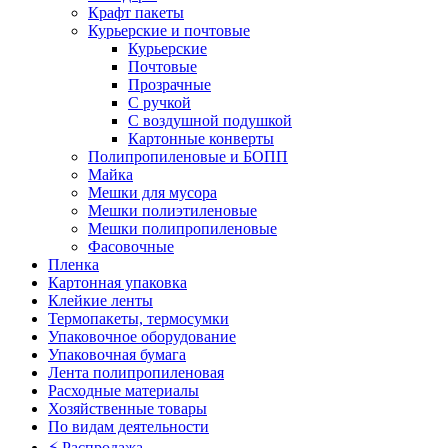
Крафт пакеты
Курьерские и почтовые
Курьерские
Почтовые
Прозрачные
С ручкой
С воздушной подушкой
Картонные конверты
Полипропиленовые и БОПП
Майка
Мешки для мусора
Мешки полиэтиленовые
Мешки полипропиленовые
Фасовочные
Пленка
Картонная упаковка
Клейкие ленты
Термопакеты, термосумки
Упаковочное оборудование
Упаковочная бумага
Лента полипропиленовая
Расходные материалы
Хозяйственные товары
По видам деятельности
⚡️ Распродажа