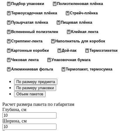
Подбор упаковки
Полиэтиленовая плёнка
Термоусадочная плёнка
Стрейч-плёнка
Пузырчатая плёнка
Пищевая плёнка
Вспененный полиэтилен
Клейкая лента
Стреппинг-лента
Наполнитель для коробок
Картонные коробки
Дой-пак
Термоэтикетки
Чековая лента
Упаковочная бумага
Алюминиевая фольга
Термопакет, термосумка
По размеру предмета
По размеру упаковки
Объем пакетов
Расчет размера пакета по габаритам
Глубина, см
Ширина, см