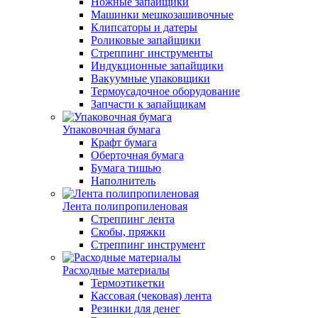
Ножные запайщики
Машинки мешкозашивочные
Клипсаторы и датеры
Роликовые запайщики
Стреппинг инструменты
Индукционные запайщики
Вакуумные упаковщики
Термоусадочное оборудование
Запчасти к запайщикам
Упаковочная бумага
Крафт бумага
Оберточная бумага
Бумага тишью
Наполнитель
Лента полипропиленовая
Стреппинг лента
Скобы, пряжки
Стреппинг инструмент
Расходные материалы
Термоэтикетки
Кассовая (чековая) лента
Резинки для денег