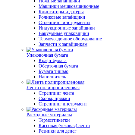
Ножные запайщики
Машинки мешкозашивочные
Клипсаторы и датеры
Роликовые запайщики
Стреппинг инструменты
Индукционные запайщики
Вакуумные упаковщики
Термоусадочное оборудование
Запчасти к запайщикам
Упаковочная бумага
Крафт бумага
Оберточная бумага
Бумага тишью
Наполнитель
Лента полипропиленовая
Стреппинг лента
Скобы, пряжки
Стреппинг инструмент
Расходные материалы
Термоэтикетки
Кассовая (чековая) лента
Резинки для денег