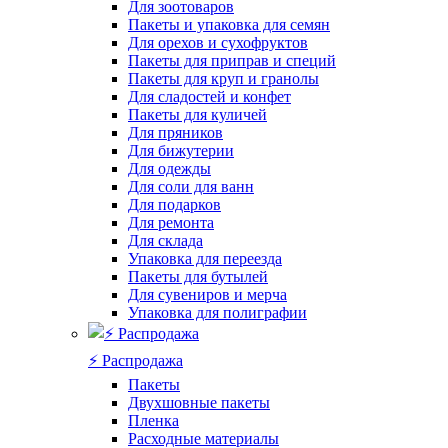
Для зоотоваров
Пакеты и упаковка для семян
Для орехов и сухофруктов
Пакеты для приправ и специй
Пакеты для круп и гранолы
Для сладостей и конфет
Пакеты для куличей
Для пряников
Для бижутерии
Для одежды
Для соли для ванн
Для подарков
Для ремонта
Для склада
Упаковка для переезда
Пакеты для бутылей
Для сувениров и мерча
Упаковка для полиграфии
⚡️ Распродажа
Пакеты
Двухшовные пакеты
Пленка
Расходные материалы