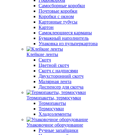
Гофрокороба
Самосборные коробки
Почтовые коробки
Коробки с окном
Картонные тубусы
Картон
Самоклеющиеся карманы
Бумажный наполнитель
Упаковка из пульперкартона
Клейкие ленты
Скотч
Цветной скотч
Скотч с надписями
Двухсторонний скотч
Малярная лента
Диспенсер для скотча
Термопакеты, термосумки
Термопакеты
Термосумки
Хладоэлементы
Упаковочное оборудование
Ручные запайщики