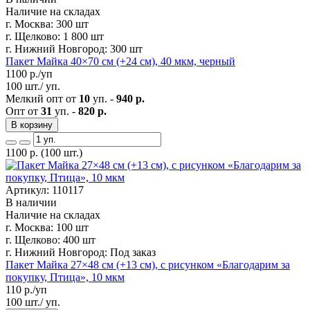
Наличие на складах
г. Москва:
300 шт
г. Щелково:
1 800 шт
г. Нижний Новгород:
300 шт
Пакет Майка 40×70 см (+24 см), 40 мкм, черный
1100
р./уп
100 шт./ уп.
Мелкий опт от
10
уп. -
940 р.
Опт от
31
уп. -
820 р.
В корзину
1100
р.
(100 шт.)
Артикул: 110117
В наличии
Наличие на складах
г. Москва:
100 шт
г. Щелково:
400 шт
г. Нижний Новгород:
Под заказ
Пакет Майка 27×48 см (+13 см), с рисунком «Благодарим за
покупку, Птица», 10 мкм
110
р./уп
100 шт./ уп.