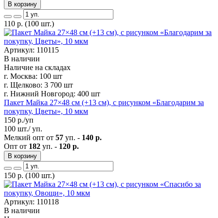
В корзину
110
р.
(100 шт.)
Артикул: 110115
В наличии
Наличие на складах
г. Москва:
100 шт
г. Щелково:
3 700 шт
г. Нижний Новгород:
400 шт
Пакет Майка 27×48 см (+13 см), с рисунком «Благодарим за
покупку, Цветы», 10 мкм
150
р./уп
100 шт./ уп.
Мелкий опт от
57
уп. -
140 р.
Опт от
182
уп. -
120 р.
В корзину
150
р.
(100 шт.)
Артикул: 110118
В наличии