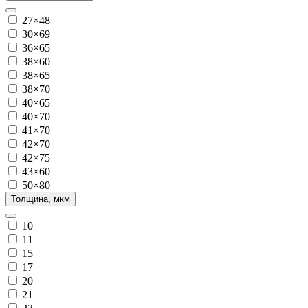
27×48
30×69
36×65
38×60
38×65
38×70
40×65
40×70
41×70
42×70
42×75
43×60
50×80
Толщина, мкм
10
11
15
17
20
21