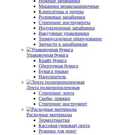
Ножные запайщики
Машинки мешкозашивочные
Клипсаторы и датеры
Роликовые запайщики
Стреппинг инструменты
Индукционные запайщики
Вакуумные упаковщики
Термоусадочное оборудование
Запчасти к запайщикам
Упаковочная бумага
Крафт бумага
Оберточная бумага
Бумага тишью
Наполнитель
Лента полипропиленовая
Стреппинг лента
Скобы, пряжки
Стреппинг инструмент
Расходные материалы
Термоэтикетки
Кассовая (чековая) лента
Резинки для денег