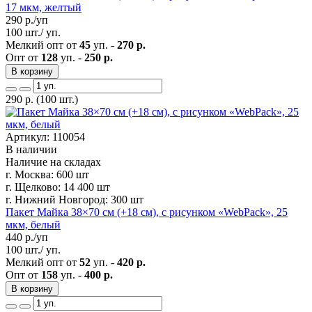
17 мкм, желтый
290
р./уп
100 шт./ уп.
Мелкий опт от
45
уп. -
270 р.
Опт от
128
уп. -
250 р.
В корзину
290
р.
(100 шт.)
Артикул: 110054
В наличии
Наличие на складах
г. Москва:
600 шт
г. Щелково:
14 400 шт
г. Нижний Новгород:
300 шт
Пакет Майка 38×70 см (+18 см), с рисунком «WebPack», 25
мкм, белый
440
р./уп
100 шт./ уп.
Мелкий опт от
52
уп. -
420 р.
Опт от
158
уп. -
400 р.
В корзину