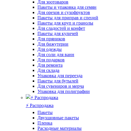
Для зоотоваров
Пакеты и упаковка для семян
Для орехов и сухофруктов
Пакеты для приправ и специй
Пакеты для круп и гранолы
Для сладостей и конфет
Пакеты для куличей
Для пряников
Для бижутерии
Для одежды
Для соли для ванн
Для подарков
Для ремонта
Для склада
Упаковка для переезда
Пакеты для бутылей
Для сувениров и мерча
Упаковка для полиграфии
⚡️ Распродажа
Пакеты
Двухшовные пакеты
Пленка
Расходные материалы