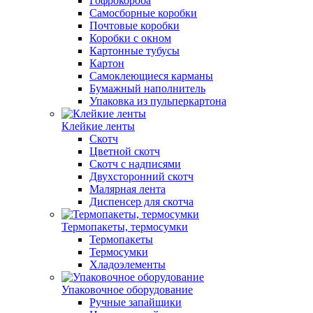
Гофрокороба
Самосборные коробки
Почтовые коробки
Коробки с окном
Картонные тубусы
Картон
Самоклеющиеся карманы
Бумажный наполнитель
Упаковка из пульперкартона
Клейкие ленты
Скотч
Цветной скотч
Скотч с надписями
Двухсторонний скотч
Малярная лента
Диспенсер для скотча
Термопакеты, термосумки
Термопакеты
Термосумки
Хладоэлементы
Упаковочное оборудование
Ручные запайщики