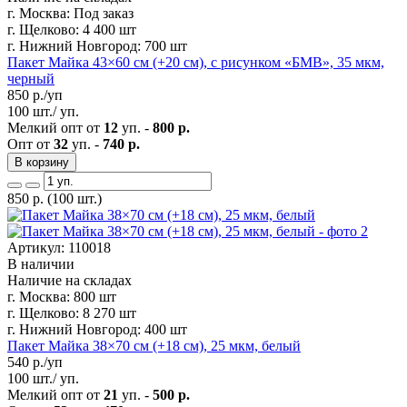
г. Москва:
Под заказ
г. Щелково:
4 400 шт
г. Нижний Новгород:
700 шт
Пакет Майка 43×60 см (+20 см), с рисунком «БМВ», 35 мкм,
черный
850
р./уп
100 шт./ уп.
Мелкий опт от
12
уп. -
800 р.
Опт от
32
уп. -
740 р.
В корзину
850
р.
(100 шт.)
Артикул: 110018
В наличии
Наличие на складах
г. Москва:
800 шт
г. Щелково:
8 270 шт
г. Нижний Новгород:
400 шт
Пакет Майка 38×70 см (+18 см), 25 мкм, белый
540
р./уп
100 шт./ уп.
Мелкий опт от
21
уп. -
500 р.