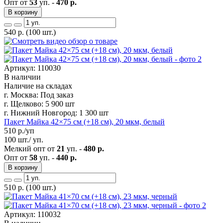
Опт от
53
уп. -
470 р.
В корзину
540
р.
(100 шт.)
Артикул: 110030
В наличии
Наличие на складах
г. Москва:
Под заказ
г. Щелково:
5 900 шт
г. Нижний Новгород:
1 300 шт
Пакет Майка 42×75 см (+18 см), 20 мкм, белый
510
р./уп
100 шт./ уп.
Мелкий опт от
21
уп. -
480 р.
Опт от
58
уп. -
440 р.
В корзину
510
р.
(100 шт.)
Артикул: 110032