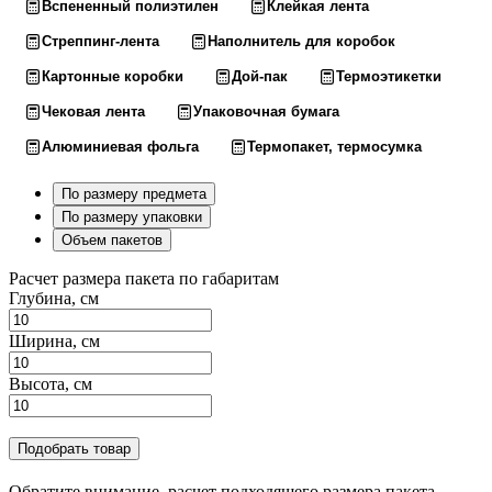
Вспененный полиэтилен
Клейкая лента
Стреппинг-лента
Наполнитель для коробок
Картонные коробки
Дой-пак
Термоэтикетки
Чековая лента
Упаковочная бумага
Алюминиевая фольга
Термопакет, термосумка
По размеру предмета
По размеру упаковки
Объем пакетов
Расчет размера пакета по габаритам
Глубина, см
Ширина, см
Высота, см
Подобрать товар
Обратите внимание, расчет подходящего размера пакета,