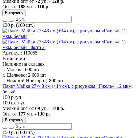
Мелкий опт от
72
уп. -
120 р.
Опт от
188
уп. -
110 р.
В корзину
130
р.
(100 шт.)
Артикул: 110055
В наличии
Наличие на складах
г. Москва:
600 шт
г. Щелково:
2 600 шт
г. Нижний Новгород:
800 шт
Пакет Майка 27×48 см (+14 см), с рисунком «Гжель», 12 мкм,
белый
150
р./уп
100 шт./ уп.
Мелкий опт от
69
уп. -
140 р.
Опт от
177
уп. -
130 р.
В корзину
150
р.
(100 шт.)