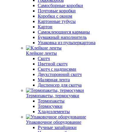
Гофрокороба
Самосборные коробки
Почтовые коробки
Коробки с окном
Картонные тубусы
Картон
Самоклеющиеся карманы
Бумажный наполнитель
Упаковка из пульперкартона
Клейкие ленты
Скотч
Цветной скотч
Скотч с надписями
Двухсторонний скотч
Малярная лента
Диспенсер для скотча
Термопакеты, термосумки
Термопакеты
Термосумки
Хладоэлементы
Упаковочное оборудование
Ручные запайщики