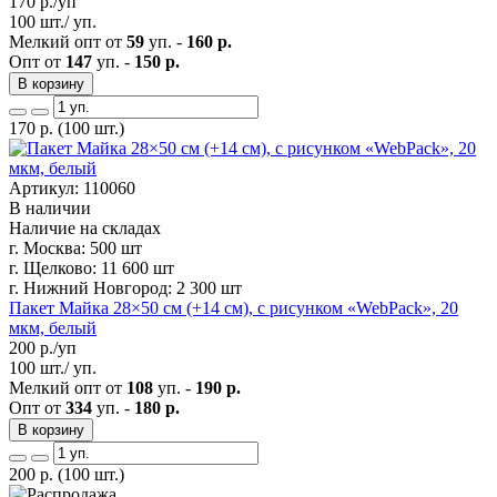
170
р./уп
100 шт./ уп.
Мелкий опт от
59
уп. -
160 р.
Опт от
147
уп. -
150 р.
В корзину
170
р.
(100 шт.)
Артикул: 110060
В наличии
Наличие на складах
г. Москва:
500 шт
г. Щелково:
11 600 шт
г. Нижний Новгород:
2 300 шт
Пакет Майка 28×50 см (+14 см), с рисунком «WebPack», 20
мкм, белый
200
р./уп
100 шт./ уп.
Мелкий опт от
108
уп. -
190 р.
Опт от
334
уп. -
180 р.
В корзину
200
р.
(100 шт.)