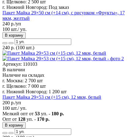
г. Щелково:
2 500 шт
г. Нижний Новгород:
Под заказ
Пакет Майка 29×50 см (+14 см), с рисунком «Фрукты», 17
мкм, желтый
240
р./уп
100 шт./ уп.
В корзину
240
р.
(100 шт.)
Артикул: 110103
В наличии
Наличие на складах
г. Москва:
2 700 шт
г. Щелково:
7 000 шт
г. Нижний Новгород:
1 200 шт
Пакет Майка 29×53 см (+15 см), 12 мкм, белый
200
р./уп
100 шт./ уп.
Мелкий опт от
53
уп. -
180 р.
Опт от
128
уп. -
170 р.
В корзину