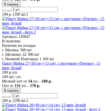
В корзину
190
р.
(100 шт.)
Артикул: 110047
В наличии
Наличие на складах
г. Москва:
500 шт
г. Щелково:
42 300 шт
г. Нижний Новгород:
1 100 шт
Пакет Майка 27×50 см (+15 см), с рисунком «Пчелки», 15
мкм, белый
200
р./уп
100 шт./ уп.
Мелкий опт от
54
уп. -
180 р.
Опт от
131
уп. -
170 р.
В корзину
200
р.
(100 шт.)