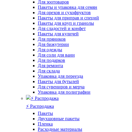
Для зоотоваров
Пакеты и упаковка для семян
Для орехов и сухофруктов
Пакеты для приправ и специй
Пакеты для круп и гранолы
Для сладостей и конфет
Пакеты для куличей
Для пряников
Для бижутерии
Для одежды
Для соли для ванн
Для подарков
Для ремонта
Для склада
Упаковка для переезда
Пакеты для бутылей
Для сувениров и мерча
Упаковка для полиграфии
⚡️ Распродажа
Пакеты
Двухшовные пакеты
Пленка
Расходные материалы