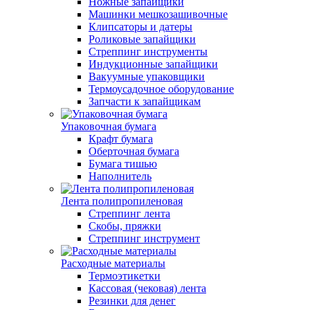
Ножные запайщики
Машинки мешкозашивочные
Клипсаторы и датеры
Роликовые запайщики
Стреппинг инструменты
Индукционные запайщики
Вакуумные упаковщики
Термоусадочное оборудование
Запчасти к запайщикам
Упаковочная бумага
Крафт бумага
Оберточная бумага
Бумага тишью
Наполнитель
Лента полипропиленовая
Стреппинг лента
Скобы, пряжки
Стреппинг инструмент
Расходные материалы
Термоэтикетки
Кассовая (чековая) лента
Резинки для денег