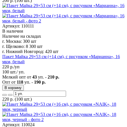
200
р.
(100 шт.)
Артикул: 110111
В наличии
Наличие на складах
г. Москва:
300 шт
г. Щелково:
8 300 шт
г. Нижний Новгород:
420 шт
Пакет Майка 29×53 см (+14 см), с рисунком «Марианна», 16
мкм, белый
220
р./уп
100 шт./ уп.
Мелкий опт от
43
уп. -
210 р.
Опт от
118
уп. -
190 р.
В корзину
220
р.
(100 шт.)
Артикул: 110024