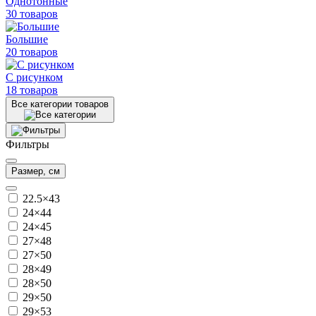
Однотонные
30 товаров
Большие
20 товаров
С рисунком
18 товаров
Все категории товаров
Фильтры
Размер, см
22.5×43
24×44
24×45
27×48
27×50
28×49
28×50
29×50
29×53