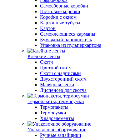
Гофрокороба
Самосборные коробки
Почтовые коробки
Коробки с окном
Картонные тубусы
Картон
Самоклеющиеся карманы
Бумажный наполнитель
Упаковка из пульперкартона
Клейкие ленты
Скотч
Цветной скотч
Скотч с надписями
Двухсторонний скотч
Малярная лента
Диспенсер для скотча
Термопакеты, термосумки
Термопакеты
Термосумки
Хладоэлементы
Упаковочное оборудование
Ручные запайщики