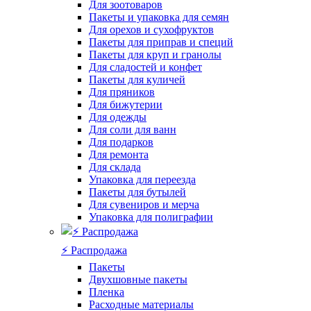
Для зоотоваров
Пакеты и упаковка для семян
Для орехов и сухофруктов
Пакеты для приправ и специй
Пакеты для круп и гранолы
Для сладостей и конфет
Пакеты для куличей
Для пряников
Для бижутерии
Для одежды
Для соли для ванн
Для подарков
Для ремонта
Для склада
Упаковка для переезда
Пакеты для бутылей
Для сувениров и мерча
Упаковка для полиграфии
⚡️ Распродажа
Пакеты
Двухшовные пакеты
Пленка
Расходные материалы