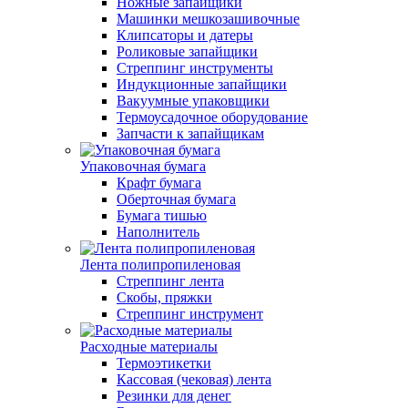
Ножные запайщики
Машинки мешкозашивочные
Клипсаторы и датеры
Роликовые запайщики
Стреппинг инструменты
Индукционные запайщики
Вакуумные упаковщики
Термоусадочное оборудование
Запчасти к запайщикам
Упаковочная бумага
Крафт бумага
Оберточная бумага
Бумага тишью
Наполнитель
Лента полипропиленовая
Стреппинг лента
Скобы, пряжки
Стреппинг инструмент
Расходные материалы
Термоэтикетки
Кассовая (чековая) лента
Резинки для денег