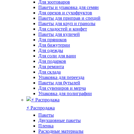
Для зоотоваров
Пакеты и упаковка для семян
Для орехов и сухофруктов
Пакеты для приправ и специй
Пакеты для круп и гранолы
Для сладостей и конфет
Пакеты для куличей
Для пряников
Для бижутерии
Для одежды
Для соли для ванн
Для подарков
Для ремонта
Для склада
Упаковка для переезда
Пакеты для бутылей
Для сувениров и мерча
Упаковка для полиграфии
⚡️ Распродажа
Пакеты
Двухшовные пакеты
Пленка
Расходные материалы