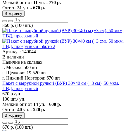
Мелкий опт от
11
уп. -
770 р.
Опт от
31
уп. -
670 р.
В корзину
860
р.
(100 шт.)
Артикул: 140044
В наличии
Наличие на складах
г. Москва:
500 шт
г. Щелково:
19 520 шт
г. Нижний Новгород:
670 шт
Пакет с вырубной ручкой (ВУР) 30×40 см (+3 см), 50 мкм,
ПВД, прозрачный
670
р./уп
100 шт./ уп.
Мелкий опт от
14
уп. -
600 р.
Опт от
40
уп. -
520 р.
В корзину
670
р.
(100 шт.)