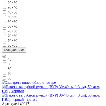
20×30
30×40
40×50
50×60
60×60
60×70
70×50
70×60
70×80
80×65
Толщина, мкм
45
50
60
70
80
Артикул: 140017