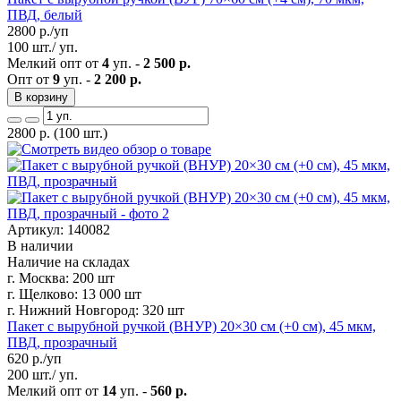
ПВД, белый
2800
р./уп
100 шт./ уп.
Мелкий опт от
4
уп. -
2 500 р.
Опт от
9
уп. -
2 200 р.
В корзину
2800
р.
(100 шт.)
Артикул: 140082
В наличии
Наличие на складах
г. Москва:
200 шт
г. Щелково:
13 000 шт
г. Нижний Новгород:
320 шт
Пакет с вырубной ручкой (ВНУР) 20×30 см (+0 см), 45 мкм,
ПВД, прозрачный
620
р./уп
200 шт./ уп.
Мелкий опт от
14
уп. -
560 р.