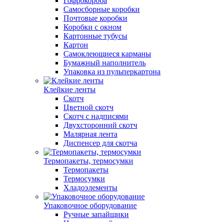
Гофрокороба
Самосборные коробки
Почтовые коробки
Коробки с окном
Картонные тубусы
Картон
Самоклеющиеся карманы
Бумажный наполнитель
Упаковка из пульперкартона
Клейкие ленты
Скотч
Цветной скотч
Скотч с надписями
Двухсторонний скотч
Малярная лента
Диспенсер для скотча
Термопакеты, термосумки
Термопакеты
Термосумки
Хладоэлементы
Упаковочное оборудование
Ручные запайщики