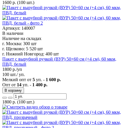
1600
р.
(100 шт.)
Артикул: 140007
В наличии
Наличие на складах
г. Москва:
300 шт
г. Щелково:
5 520 шт
г. Нижний Новгород:
400 шт
Пакет с вырубной ручкой (ВУР) 50×60 см (+4 см), 60 мкм,
ПВД, белый
1800
р./уп
100 шт./ уп.
Мелкий опт от
5
уп. -
1 600 р.
Опт от
14
уп. -
1 400 р.
В корзину
1800
р.
(100 шт.)