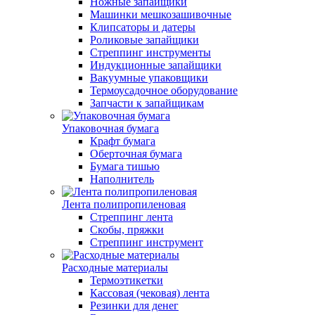
Ножные запайщики
Машинки мешкозашивочные
Клипсаторы и датеры
Роликовые запайщики
Стреппинг инструменты
Индукционные запайщики
Вакуумные упаковщики
Термоусадочное оборудование
Запчасти к запайщикам
Упаковочная бумага
Крафт бумага
Оберточная бумага
Бумага тишью
Наполнитель
Лента полипропиленовая
Стреппинг лента
Скобы, пряжки
Стреппинг инструмент
Расходные материалы
Термоэтикетки
Кассовая (чековая) лента
Резинки для денег