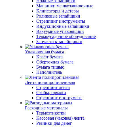
Ножные запайщики
Машинки мешкозашивочные
Клипсаторы и датеры
Роликовые запайщики
Стреппинг инструменты
Индукционные запайщики
Вакуумные упаковщики
Термоусадочное оборудование
Запчасти к запайщикам
Упаковочная бумага
Крафт бумага
Оберточная бумага
Бумага тишью
Наполнитель
Лента полипропиленовая
Стреппинг лента
Скобы, пряжки
Стреппинг инструмент
Расходные материалы
Термоэтикетки
Кассовая (чековая) лента
Резинки для денег