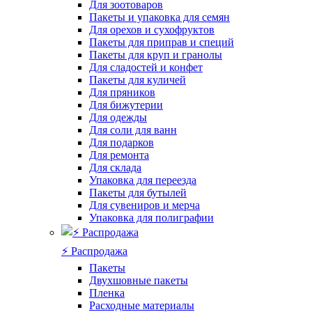
Для зоотоваров
Пакеты и упаковка для семян
Для орехов и сухофруктов
Пакеты для приправ и специй
Пакеты для круп и гранолы
Для сладостей и конфет
Пакеты для куличей
Для пряников
Для бижутерии
Для одежды
Для соли для ванн
Для подарков
Для ремонта
Для склада
Упаковка для переезда
Пакеты для бутылей
Для сувениров и мерча
Упаковка для полиграфии
⚡️ Распродажа
Пакеты
Двухшовные пакеты
Пленка
Расходные материалы