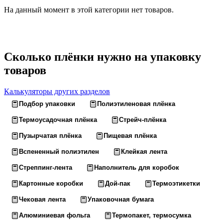
На данный момент в этой категории нет товаров.
Сколько плёнки нужно на упаковку
товаров
Калькуляторы других разделов
Подбор упаковки
Полиэтиленовая плёнка
Термоусадочная плёнка
Стрейч-плёнка
Пузырчатая плёнка
Пищевая плёнка
Вспененный полиэтилен
Клейкая лента
Стреппинг-лента
Наполнитель для коробок
Картонные коробки
Дой-пак
Термоэтикетки
Чековая лента
Упаковочная бумага
Алюминиевая фольга
Термопакет, термосумка