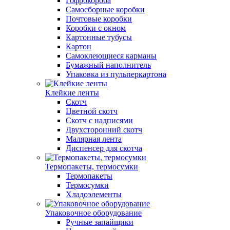
Гофрокороба
Самосборные коробки
Почтовые коробки
Коробки с окном
Картонные тубусы
Картон
Самоклеющиеся карманы
Бумажный наполнитель
Упаковка из пульперкартона
Клейкие ленты
Скотч
Цветной скотч
Скотч с надписями
Двухсторонний скотч
Малярная лента
Диспенсер для скотча
Термопакеты, термосумки
Термопакеты
Термосумки
Хладоэлементы
Упаковочное оборудование
Ручные запайщики