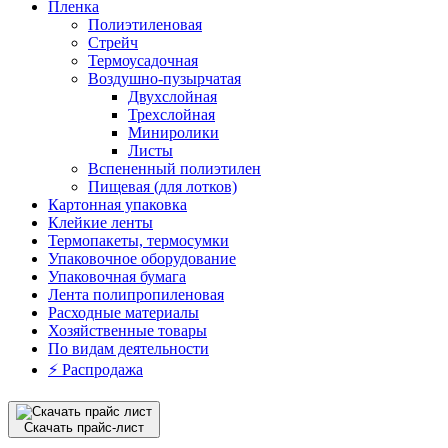
Пленка
Полиэтиленовая
Стрейч
Термоусадочная
Воздушно-пузырчатая
Двухслойная
Трехслойная
Миниролики
Листы
Вспененный полиэтилен
Пищевая (для лотков)
Картонная упаковка
Клейкие ленты
Термопакеты, термосумки
Упаковочное оборудование
Упаковочная бумага
Лента полипропиленовая
Расходные материалы
Хозяйственные товары
По видам деятельности
⚡️ Распродажа
Скачать прайс-лист