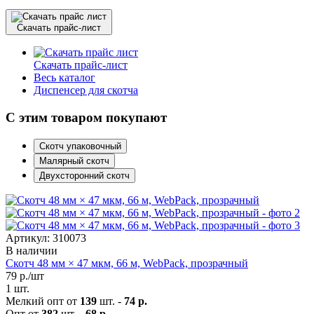
Скачать прайс-лист
Скачать прайс-лист
Весь каталог
Диспенсер для скотча
С этим товаром покупают
Скотч упаковочный
Малярный скотч
Двухсторонний скотч
Артикул: 310073
В наличии
Скотч 48 мм × 47 мкм, 66 м, WebPack, прозрачный
79
р./шт
1 шт.
Мелкий опт от
139
шт. -
74 р.
Опт от
382
шт. -
68 р.