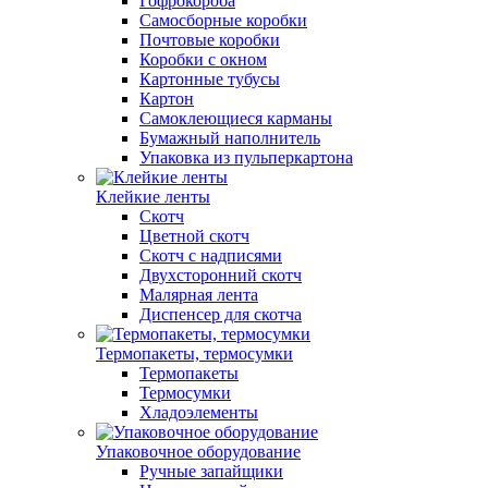
Гофрокороба
Самосборные коробки
Почтовые коробки
Коробки с окном
Картонные тубусы
Картон
Самоклеющиеся карманы
Бумажный наполнитель
Упаковка из пульперкартона
Клейкие ленты
Скотч
Цветной скотч
Скотч с надписями
Двухсторонний скотч
Малярная лента
Диспенсер для скотча
Термопакеты, термосумки
Термопакеты
Термосумки
Хладоэлементы
Упаковочное оборудование
Ручные запайщики