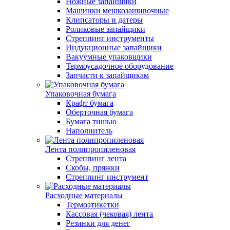
Ножные запайщики
Машинки мешкозашивочные
Клипсаторы и датеры
Роликовые запайщики
Стреппинг инструменты
Индукционные запайщики
Вакуумные упаковщики
Термоусадочное оборудование
Запчасти к запайщикам
Упаковочная бумага
Крафт бумага
Оберточная бумага
Бумага тишью
Наполнитель
Лента полипропиленовая
Стреппинг лента
Скобы, пряжки
Стреппинг инструмент
Расходные материалы
Термоэтикетки
Кассовая (чековая) лента
Резинки для денег