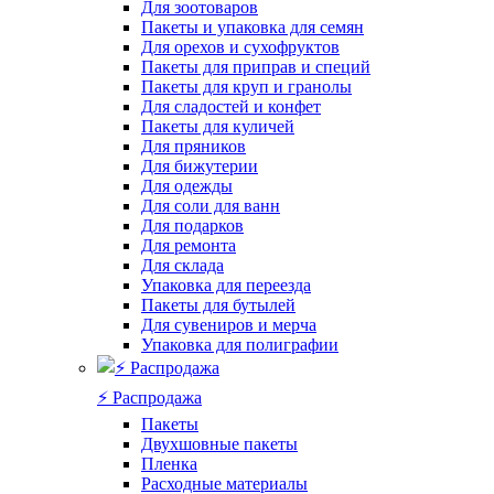
Для зоотоваров
Пакеты и упаковка для семян
Для орехов и сухофруктов
Пакеты для приправ и специй
Пакеты для круп и гранолы
Для сладостей и конфет
Пакеты для куличей
Для пряников
Для бижутерии
Для одежды
Для соли для ванн
Для подарков
Для ремонта
Для склада
Упаковка для переезда
Пакеты для бутылей
Для сувениров и мерча
Упаковка для полиграфии
⚡️ Распродажа
Пакеты
Двухшовные пакеты
Пленка
Расходные материалы