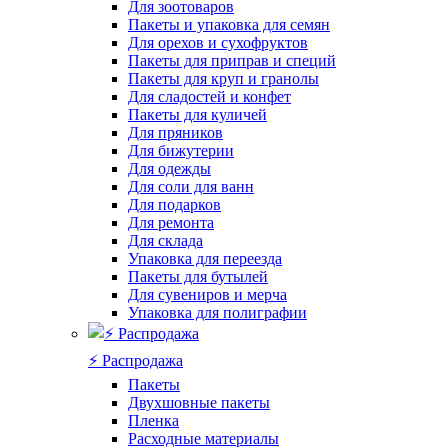
Для зоотоваров
Пакеты и упаковка для семян
Для орехов и сухофруктов
Пакеты для приправ и специй
Пакеты для круп и гранолы
Для сладостей и конфет
Пакеты для куличей
Для пряников
Для бижутерии
Для одежды
Для соли для ванн
Для подарков
Для ремонта
Для склада
Упаковка для переезда
Пакеты для бутылей
Для сувениров и мерча
Упаковка для полиграфии
⚡️ Распродажа
Пакеты
Двухшовные пакеты
Пленка
Расходные материалы