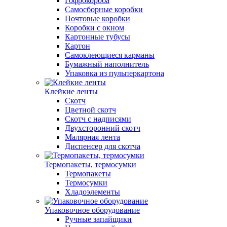
Гофрокороба
Самосборные коробки
Почтовые коробки
Коробки с окном
Картонные тубусы
Картон
Самоклеющиеся карманы
Бумажный наполнитель
Упаковка из пульперкартона
Клейкие ленты
Скотч
Цветной скотч
Скотч с надписями
Двухсторонний скотч
Малярная лента
Диспенсер для скотча
Термопакеты, термосумки
Термопакеты
Термосумки
Хладоэлементы
Упаковочное оборудование
Ручные запайщики