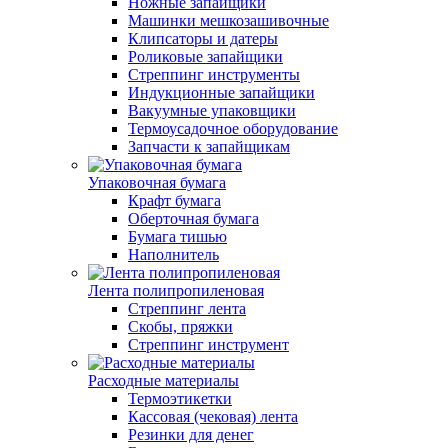
Ножные запайщики
Машинки мешкозашивочные
Клипсаторы и датеры
Роликовые запайщики
Стреппинг инструменты
Индукционные запайщики
Вакуумные упаковщики
Термоусадочное оборудование
Запчасти к запайщикам
Упаковочная бумага
Крафт бумага
Оберточная бумага
Бумага тишью
Наполнитель
Лента полипропиленовая
Стреппинг лента
Скобы, пряжки
Стреппинг инструмент
Расходные материалы
Термоэтикетки
Кассовая (чековая) лента
Резинки для денег