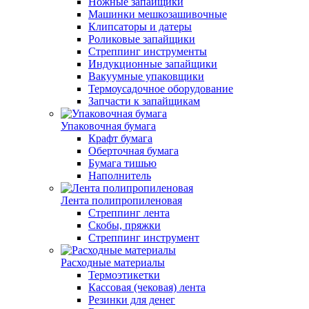
Ножные запайщики
Машинки мешкозашивочные
Клипсаторы и датеры
Роликовые запайщики
Стреппинг инструменты
Индукционные запайщики
Вакуумные упаковщики
Термоусадочное оборудование
Запчасти к запайщикам
Упаковочная бумага
Крафт бумага
Оберточная бумага
Бумага тишью
Наполнитель
Лента полипропиленовая
Стреппинг лента
Скобы, пряжки
Стреппинг инструмент
Расходные материалы
Термоэтикетки
Кассовая (чековая) лента
Резинки для денег