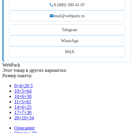
8 (800) 500-41-07
mail@webpack.ru
Telegram
WhatsApp
MAX
WebPack
Этот товар в других вариантах:
Размер пакета:
9×4×20,5
10×5×64
10×6×30
11×5×61
14×6×25
17×7×30
20×10×34
Описание