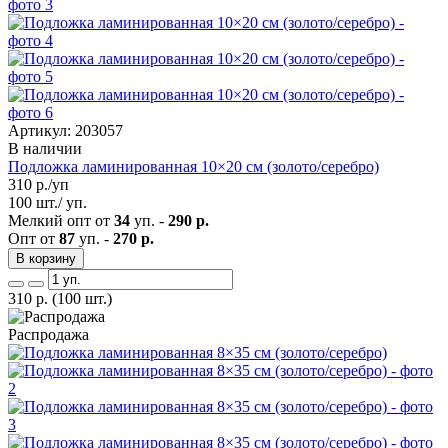
Артикул: 203057
В наличии
Подложка ламинированная 10×20 см (золото/серебро)
310
р./уп
100 шт./ уп.
Мелкий опт от
34
уп. -
290 р.
Опт от
87
уп. -
270 р.
В корзину
310
р.
(100 шт.)
Распродажа