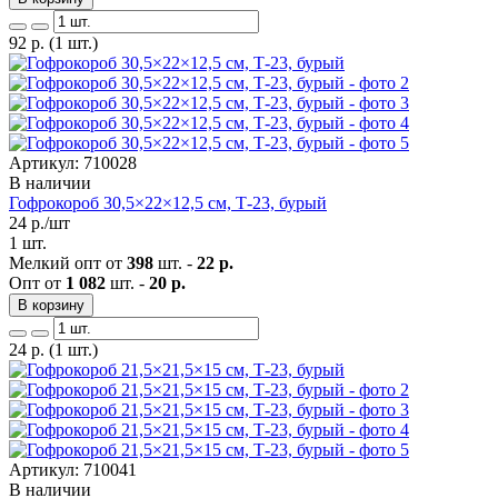
92
р.
(1 шт.)
Артикул: 710028
В наличии
Гофрокороб 30,5×22×12,5 см, Т-23, бурый
24
р./шт
1 шт.
Мелкий опт от
398
шт. -
22 р.
Опт от
1 082
шт. -
20 р.
В корзину
24
р.
(1 шт.)
Артикул: 710041
В наличии