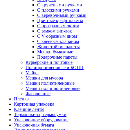
С кручеными ручками
С плоскими ручками
С веревочными ручками
Цветные крафт пакеты
С прозрачным окном
С замком зип-лок
С V-образным дном
С клеевым клапаном
Жиростойкие пакеты
Мешки бумажные
Подарочные пакеты
Курьерские и почтовые
Полипропиленовые и БОПП
Майка
Мешки для мусора
Мешки полиэтиленовые
Мешки полипропиленовые
Фасовочные
Пленка
Картонная упаковка
Клейкие ленты
Термопакеты, термосумки
Упаковочное оборудование
Упаковочная бумага