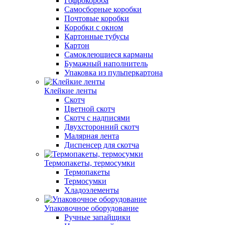
Гофрокороба
Самосборные коробки
Почтовые коробки
Коробки с окном
Картонные тубусы
Картон
Самоклеющиеся карманы
Бумажный наполнитель
Упаковка из пульперкартона
Клейкие ленты
Скотч
Цветной скотч
Скотч с надписями
Двухсторонний скотч
Малярная лента
Диспенсер для скотча
Термопакеты, термосумки
Термопакеты
Термосумки
Хладоэлементы
Упаковочное оборудование
Ручные запайщики