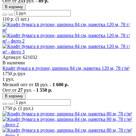
Опт от
253
рул. -
89 р.
В корзину
110
р.
(1 шт.)
Артикул: 621032
В наличии
Крафт бумага в рулоне, ширина 84 см, намотка 120 м, 78 г/м²
1750
р./рул
1 рул.
Мелкий опт от
11
рул. -
1 600 р.
Опт от
27
рул. -
1 550 р.
В корзину
1750
р.
(1 рул.)