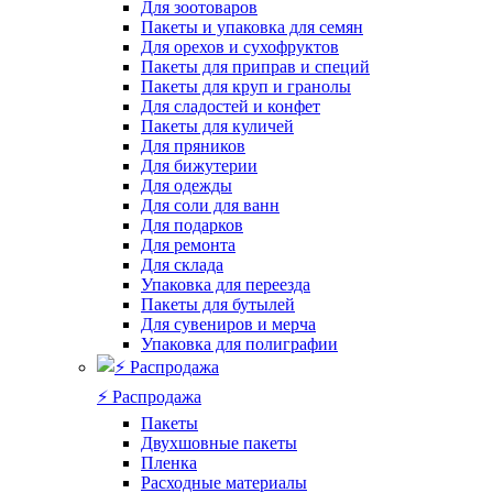
Для зоотоваров
Пакеты и упаковка для семян
Для орехов и сухофруктов
Пакеты для приправ и специй
Пакеты для круп и гранолы
Для сладостей и конфет
Пакеты для куличей
Для пряников
Для бижутерии
Для одежды
Для соли для ванн
Для подарков
Для ремонта
Для склада
Упаковка для переезда
Пакеты для бутылей
Для сувениров и мерча
Упаковка для полиграфии
⚡️ Распродажа
Пакеты
Двухшовные пакеты
Пленка
Расходные материалы