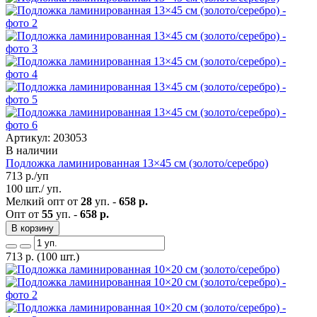
Артикул: 203053
В наличии
Подложка ламинированная 13×45 см (золото/серебро)
713
р./уп
100 шт./ уп.
Мелкий опт от
28
уп. -
658 р.
Опт от
55
уп. -
658 р.
В корзину
713
р.
(100 шт.)