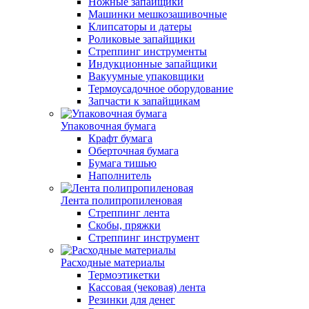
Ножные запайщики
Машинки мешкозашивочные
Клипсаторы и датеры
Роликовые запайщики
Стреппинг инструменты
Индукционные запайщики
Вакуумные упаковщики
Термоусадочное оборудование
Запчасти к запайщикам
Упаковочная бумага
Крафт бумага
Оберточная бумага
Бумага тишью
Наполнитель
Лента полипропиленовая
Стреппинг лента
Скобы, пряжки
Стреппинг инструмент
Расходные материалы
Термоэтикетки
Кассовая (чековая) лента
Резинки для денег