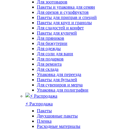
Для зоотоваров
Пакеты и упаковка для семян
Для орехов и сухофруктов
Пакеты для приправ и специй
Пакеты для круп и гранолы
Для сладостей и конфет
Пакеты для куличей
Для пряников
Для бижутерии
Для одежды
Для соли для ванн
Для подарков
Для ремонта
Для склада
Упаковка для переезда
Пакеты для бутылей
Для сувениров и мерча
Упаковка для полиграфии
⚡️ Распродажа
Пакеты
Двухшовные пакеты
Пленка
Расходные материалы