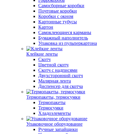
Гофрокороба
Самосборные коробки
Почтовые коробки
Коробки с окном
Картонные тубусы
Картон
Самоклеющиеся карманы
Бумажный наполнитель
Упаковка из пульперкартона
Клейкие ленты
Скотч
Цветной скотч
Скотч с надписями
Двухсторонний скотч
Малярная лента
Диспенсер для скотча
Термопакеты, термосумки
Термопакеты
Термосумки
Хладоэлементы
Упаковочное оборудование
Ручные запайщики