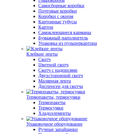
Гофрокороба
Самосборные коробки
Почтовые коробки
Коробки с окном
Картонные тубусы
Картон
Самоклеющиеся карманы
Бумажный наполнитель
Упаковка из пульперкартона
Клейкие ленты
Скотч
Цветной скотч
Скотч с надписями
Двухсторонний скотч
Малярная лента
Диспенсер для скотча
Термопакеты, термосумки
Термопакеты
Термосумки
Хладоэлементы
Упаковочное оборудование
Ручные запайщики