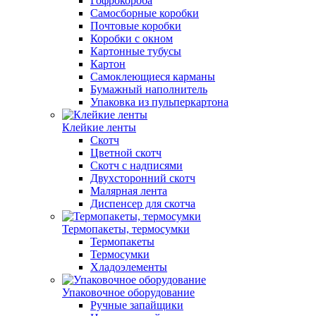
Гофрокороба
Самосборные коробки
Почтовые коробки
Коробки с окном
Картонные тубусы
Картон
Самоклеющиеся карманы
Бумажный наполнитель
Упаковка из пульперкартона
Клейкие ленты
Скотч
Цветной скотч
Скотч с надписями
Двухсторонний скотч
Малярная лента
Диспенсер для скотча
Термопакеты, термосумки
Термопакеты
Термосумки
Хладоэлементы
Упаковочное оборудование
Ручные запайщики