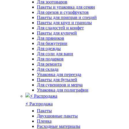
Для зоотоваров
Пакеты и упаковка для семян
Для орехов и сухофруктов
Пакеты для приправ и специй
Пакеты для круп и гранолы
Для сладостей и конфет
Пакеты для куличей
Для пряников
Для бижутерии
Для одежды
Для соли для ванн
Для подарков
Для ремонта
Для склада
Упаковка для переезда
Пакеты для бутылей
Для сувениров и мерча
Упаковка для полиграфии
⚡️ Распродажа
Пакеты
Двухшовные пакеты
Пленка
Расходные материалы