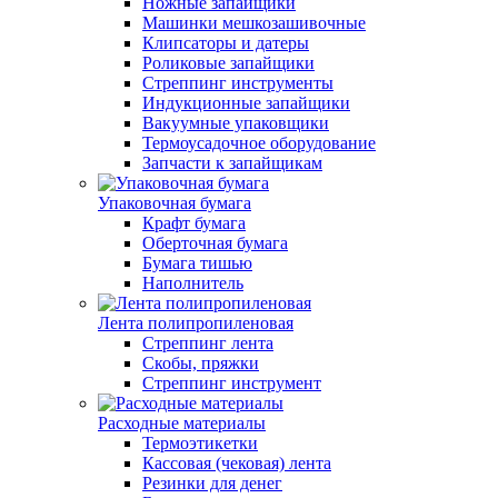
Ножные запайщики
Машинки мешкозашивочные
Клипсаторы и датеры
Роликовые запайщики
Стреппинг инструменты
Индукционные запайщики
Вакуумные упаковщики
Термоусадочное оборудование
Запчасти к запайщикам
Упаковочная бумага
Крафт бумага
Оберточная бумага
Бумага тишью
Наполнитель
Лента полипропиленовая
Стреппинг лента
Скобы, пряжки
Стреппинг инструмент
Расходные материалы
Термоэтикетки
Кассовая (чековая) лента
Резинки для денег