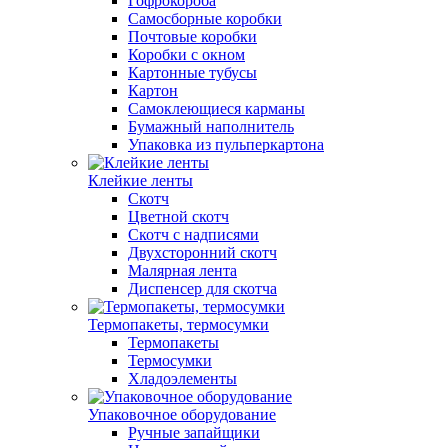
Гофрокороба
Самосборные коробки
Почтовые коробки
Коробки с окном
Картонные тубусы
Картон
Самоклеющиеся карманы
Бумажный наполнитель
Упаковка из пульперкартона
Клейкие ленты
Скотч
Цветной скотч
Скотч с надписями
Двухсторонний скотч
Малярная лента
Диспенсер для скотча
Термопакеты, термосумки
Термопакеты
Термосумки
Хладоэлементы
Упаковочное оборудование
Ручные запайщики