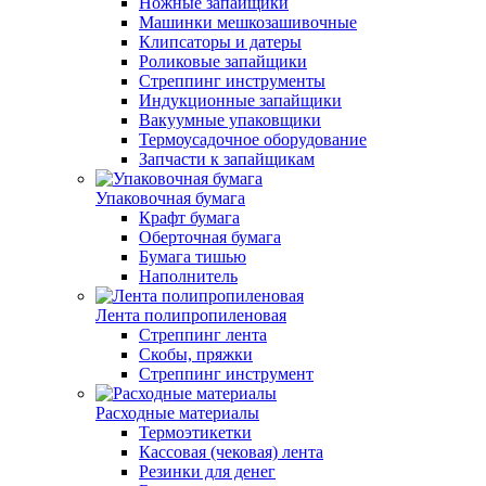
Ножные запайщики
Машинки мешкозашивочные
Клипсаторы и датеры
Роликовые запайщики
Стреппинг инструменты
Индукционные запайщики
Вакуумные упаковщики
Термоусадочное оборудование
Запчасти к запайщикам
Упаковочная бумага
Крафт бумага
Оберточная бумага
Бумага тишью
Наполнитель
Лента полипропиленовая
Стреппинг лента
Скобы, пряжки
Стреппинг инструмент
Расходные материалы
Термоэтикетки
Кассовая (чековая) лента
Резинки для денег