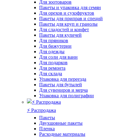
Для зоотоваров
Пакеты и упаковка для семян
Для орехов и сухофруктов
Пакеты для приправ и специй
Пакеты для круп и гранолы
Для сладостей и конфет
Пакеты для куличей
Для пряников
Для бижутерии
Для одежды
Для соли для ванн
Для подарков
Для ремонта
Для склада
Упаковка для переезда
Пакеты для бутылей
Для сувениров и мерча
Упаковка для полиграфии
⚡️ Распродажа
Пакеты
Двухшовные пакеты
Пленка
Расходные материалы