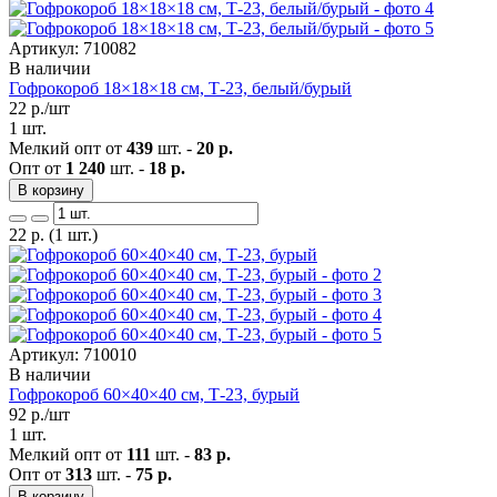
Артикул: 710082
В наличии
Гофрокороб 18×18×18 см, Т-23, белый/бурый
22
р./шт
1 шт.
Мелкий опт от
439
шт. -
20 р.
Опт от
1 240
шт. -
18 р.
В корзину
22
р.
(1 шт.)
Артикул: 710010
В наличии
Гофрокороб 60×40×40 см, Т-23, бурый
92
р./шт
1 шт.
Мелкий опт от
111
шт. -
83 р.
Опт от
313
шт. -
75 р.
В корзину