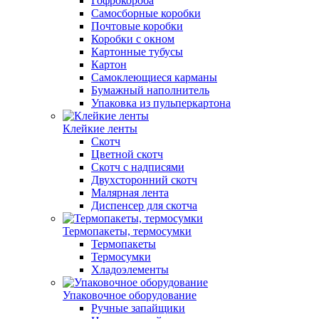
Гофрокороба
Самосборные коробки
Почтовые коробки
Коробки с окном
Картонные тубусы
Картон
Самоклеющиеся карманы
Бумажный наполнитель
Упаковка из пульперкартона
Клейкие ленты
Скотч
Цветной скотч
Скотч с надписями
Двухсторонний скотч
Малярная лента
Диспенсер для скотча
Термопакеты, термосумки
Термопакеты
Термосумки
Хладоэлементы
Упаковочное оборудование
Ручные запайщики