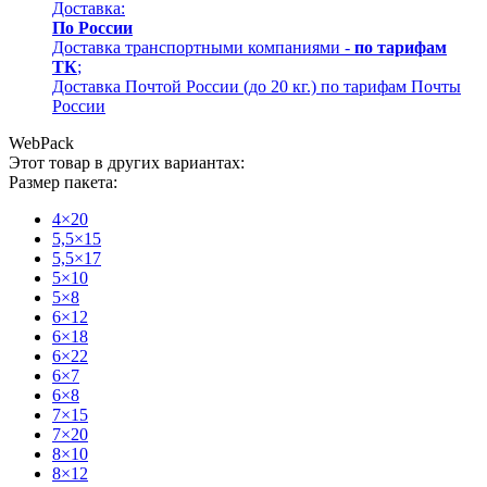
Доставка:
По России
Доставка транспортными компаниями -
по тарифам
ТК
;
Доставка Почтой России (до 20 кг.) по тарифам Почты
России
WebPack
Этот товар в других вариантах:
Размер пакета:
4×20
5,5×15
5,5×17
5×10
5×8
6×12
6×18
6×22
6×7
6×8
7×15
7×20
8×10
8×12