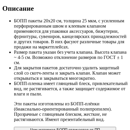
Описание
БОПП пакеты 20x20 см, толщина 25 мкм, с усиленным
перфорированным швом и клеевым клапаном
применяются для упаковки аксессуаров, бижутерии,
фурнитуры, сувениров, канцелярских принадлежностей
и других товаров. В них фасуют различные товары для
продажи на маркетплейсах.
Размер пакета указан без учета клапана. Высота клапана
~ 4-5 см. Возможно отклонение размеров по ГОСТ ± 1
см.
Для закрытия пакетов достаточно удалить защитный
слой со скотч-ленты и закрыть клапан. Клапан может
открываться и закрываться многократно.
БОПП-пленка имеет глянцевый блеск, привлекательный
вид, не растягивается, а также защищает содержимое от
влаги и пыли.
Эти пакеты изготовлены из БОПП-плёнки
(биаксиально-ориентированный полипропилен).
Прозрачные с глянцевым блеском, жесткие, не
растягиваются. Имеют презентабельный вид.
Чем материал БОПП отличается от ПП