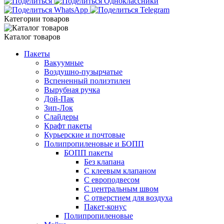
Категории товаров
Каталог товаров
Пакеты
Вакуумные
Воздушно-пузырчатые
Вспененный полиэтилен
Вырубная ручка
Дой-Пак
Зип-Лок
Слайдеры
Крафт пакеты
Курьерские и почтовые
Полипропиленовые и БОПП
БОПП пакеты
Без клапана
С клеевым клапаном
С европодвесом
С центральным швом
С отверстием для воздуха
Пакет-конус
Полипропиленовые