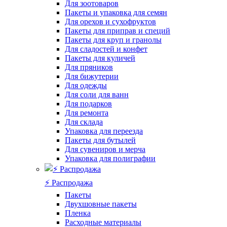
Для зоотоваров
Пакеты и упаковка для семян
Для орехов и сухофруктов
Пакеты для приправ и специй
Пакеты для круп и гранолы
Для сладостей и конфет
Пакеты для куличей
Для пряников
Для бижутерии
Для одежды
Для соли для ванн
Для подарков
Для ремонта
Для склада
Упаковка для переезда
Пакеты для бутылей
Для сувениров и мерча
Упаковка для полиграфии
⚡️ Распродажа
Пакеты
Двухшовные пакеты
Пленка
Расходные материалы