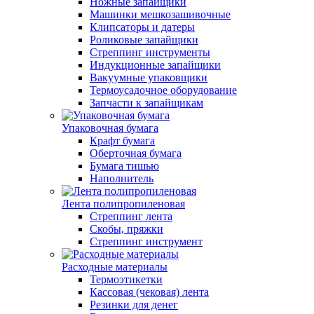
Ножные запайщики
Машинки мешкозашивочные
Клипсаторы и датеры
Роликовые запайщики
Стреппинг инструменты
Индукционные запайщики
Вакуумные упаковщики
Термоусадочное оборудование
Запчасти к запайщикам
Упаковочная бумага
Крафт бумага
Оберточная бумага
Бумага тишью
Наполнитель
Лента полипропиленовая
Стреппинг лента
Скобы, пряжки
Стреппинг инструмент
Расходные материалы
Термоэтикетки
Кассовая (чековая) лента
Резинки для денег