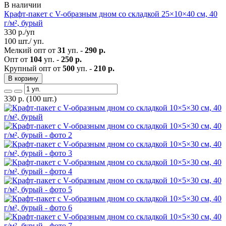
В наличии
Крафт-пакет с V-образным дном со складкой 25×10×40 см, 40
г/м², бурый
330
р./уп
100 шт./ уп.
Мелкий опт от
31
уп. -
290 р.
Опт от
104
уп. -
250 р.
Крупный опт от
500
уп. -
210 р.
В корзину
330
р.
(100 шт.)