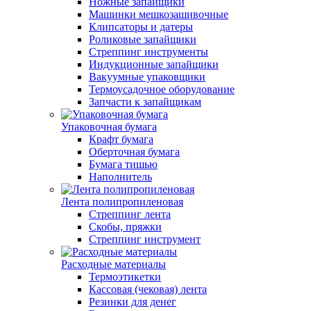
Ножные запайщики
Машинки мешкозашивочные
Клипсаторы и датеры
Роликовые запайщики
Стреппинг инструменты
Индукционные запайщики
Вакуумные упаковщики
Термоусадочное оборудование
Запчасти к запайщикам
Упаковочная бумага
Крафт бумага
Оберточная бумага
Бумага тишью
Наполнитель
Лента полипропиленовая
Стреппинг лента
Скобы, пряжки
Стреппинг инструмент
Расходные материалы
Термоэтикетки
Кассовая (чековая) лента
Резинки для денег