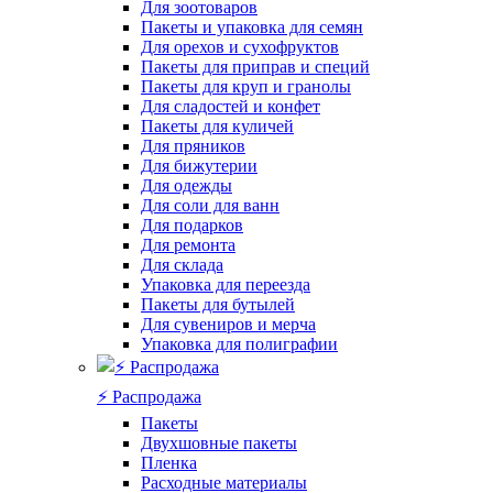
Для зоотоваров
Пакеты и упаковка для семян
Для орехов и сухофруктов
Пакеты для приправ и специй
Пакеты для круп и гранолы
Для сладостей и конфет
Пакеты для куличей
Для пряников
Для бижутерии
Для одежды
Для соли для ванн
Для подарков
Для ремонта
Для склада
Упаковка для переезда
Пакеты для бутылей
Для сувениров и мерча
Упаковка для полиграфии
⚡️ Распродажа
Пакеты
Двухшовные пакеты
Пленка
Расходные материалы