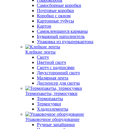
Гофрокороба
Самосборные коробки
Почтовые коробки
Коробки с окном
Картонные тубусы
Картон
Самоклеющиеся карманы
Бумажный наполнитель
Упаковка из пульперкартона
Клейкие ленты
Скотч
Цветной скотч
Скотч с надписями
Двухсторонний скотч
Малярная лента
Диспенсер для скотча
Термопакеты, термосумки
Термопакеты
Термосумки
Хладоэлементы
Упаковочное оборудование
Ручные запайщики