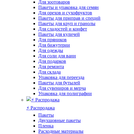
Для зоотоваров
Пакеты и упаковка для семян
Для орехов и сухофруктов
Пакеты для приправ и специй
Пакеты для круп и гранолы
Для сладостей и конфет
Пакеты для куличей
Для пряников
Для бижутерии
Для одежды
Для соли для ванн
Для подарков
Для ремонта
Для склада
Упаковка для переезда
Пакеты для бутылей
Для сувениров и мерча
Упаковка для полиграфии
⚡️ Распродажа
Пакеты
Двухшовные пакеты
Пленка
Расходные материалы