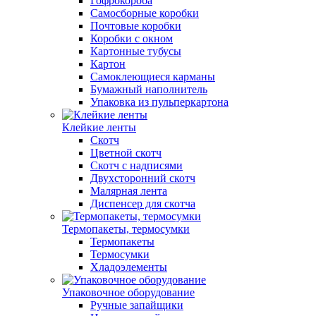
Гофрокороба
Самосборные коробки
Почтовые коробки
Коробки с окном
Картонные тубусы
Картон
Самоклеющиеся карманы
Бумажный наполнитель
Упаковка из пульперкартона
Клейкие ленты
Скотч
Цветной скотч
Скотч с надписями
Двухсторонний скотч
Малярная лента
Диспенсер для скотча
Термопакеты, термосумки
Термопакеты
Термосумки
Хладоэлементы
Упаковочное оборудование
Ручные запайщики