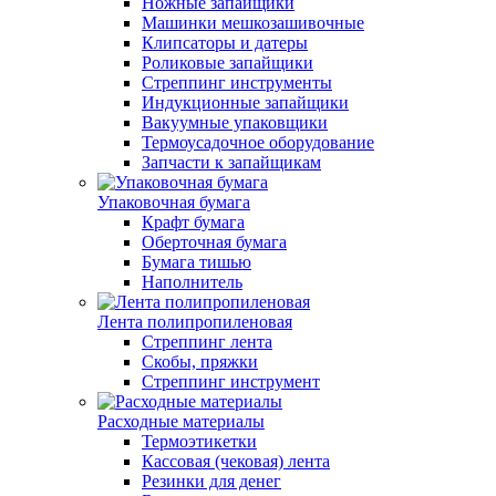
Ножные запайщики
Машинки мешкозашивочные
Клипсаторы и датеры
Роликовые запайщики
Стреппинг инструменты
Индукционные запайщики
Вакуумные упаковщики
Термоусадочное оборудование
Запчасти к запайщикам
Упаковочная бумага
Крафт бумага
Оберточная бумага
Бумага тишью
Наполнитель
Лента полипропиленовая
Стреппинг лента
Скобы, пряжки
Стреппинг инструмент
Расходные материалы
Термоэтикетки
Кассовая (чековая) лента
Резинки для денег