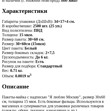
В наличии (г. Нижний Новгород):
под заказ
Характеристики
Габариты упаковки (ДxШxВ):
34×17×4 см.
В коробке/мешке:
2500 шт. (25 уп.)
Вид полиэтилена:
ПНД
Толщина:
15 мкм.
Размер пакета:
30×60 см.
Размер:
30×60см (15мкм)
Цвет пакета:
Белый
Размер боковых складок:
2×7,5
Грузоподъемность:
До 6 кг.
Рисунок на пакете:
Есть
Размер для подбора:
Стандартный
Вес:
0.71 кг.
3
Объем:
0.0019 м
Описание
Пакеты-майка с надписью "Я люблю Москву", размер 30x60
см, толщина 15 мкм. Есть боковые фальцы. Используются в
магазинах и супермакетах для упаковки различных товаров
(одежды, обуви, техники, канцелярии и др.).