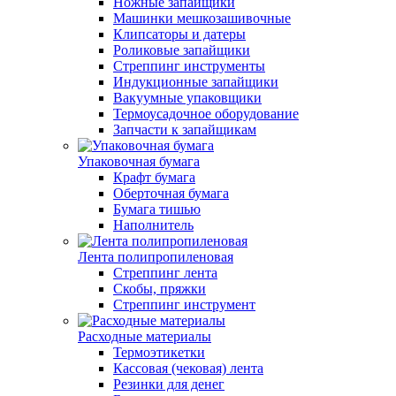
Ножные запайщики
Машинки мешкозашивочные
Клипсаторы и датеры
Роликовые запайщики
Стреппинг инструменты
Индукционные запайщики
Вакуумные упаковщики
Термоусадочное оборудование
Запчасти к запайщикам
Упаковочная бумага
Крафт бумага
Оберточная бумага
Бумага тишью
Наполнитель
Лента полипропиленовая
Стреппинг лента
Скобы, пряжки
Стреппинг инструмент
Расходные материалы
Термоэтикетки
Кассовая (чековая) лента
Резинки для денег