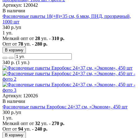
Артикул: 120042
В наличии
Фасовочные пакеты 18(+8)×35 см, 6 мкм, ПНД, прозрачный,
1000 шт
340
р./уп
1 уп.
Мелкий опт от
28
уп. -
310 р.
Опт от
78
уп. -
280 р.
В корзину
340
р.
(1 уп.)
Артикул: 120026
В наличии
Фасовочные пакеты Евробокс 24×37 см, «Эконом», 450 шт
300
р./уп
1 уп.
Мелкий опт от
32
уп. -
270 р.
Опт от
94
уп. -
240 р.
В корзину