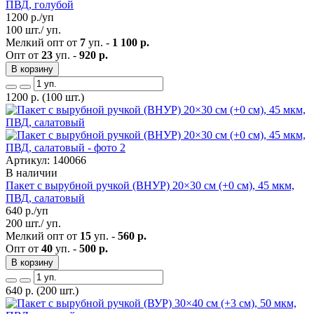
ПВД, голубой
1200
р./уп
100 шт./ уп.
Мелкий опт от
7
уп. -
1 100 р.
Опт от
23
уп. -
920 р.
В корзину
1200
р.
(100 шт.)
Артикул: 140066
В наличии
Пакет с вырубной ручкой (ВНУР) 20×30 см (+0 см), 45 мкм,
ПВД, салатовый
640
р./уп
200 шт./ уп.
Мелкий опт от
15
уп. -
560 р.
Опт от
40
уп. -
500 р.
В корзину
640
р.
(200 шт.)