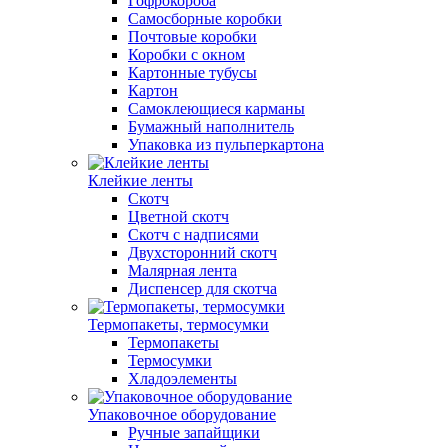
Гофрокороба
Самосборные коробки
Почтовые коробки
Коробки с окном
Картонные тубусы
Картон
Самоклеющиеся карманы
Бумажный наполнитель
Упаковка из пульперкартона
Клейкие ленты
Скотч
Цветной скотч
Скотч с надписями
Двухсторонний скотч
Малярная лента
Диспенсер для скотча
Термопакеты, термосумки
Термопакеты
Термосумки
Хладоэлементы
Упаковочное оборудование
Ручные запайщики