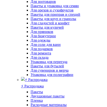
Для зоотоваров
Пакеты и упаковка для семян
Для орехов и сухофруктов
Пакеты для приправ и специй
Пакеты для круп и гранолы
Для сладостей и конфет
Пакеты для куличей
Для пряников
Для бижутерии
Для одежды
Для соли для ванн
Для подарков
Для ремонта
Для склада
Упаковка для переезда
Пакеты для бутылей
Для сувениров и мерча
Упаковка для полиграфии
⚡️ Распродажа
Пакеты
Двухшовные пакеты
Пленка
Расходные материалы