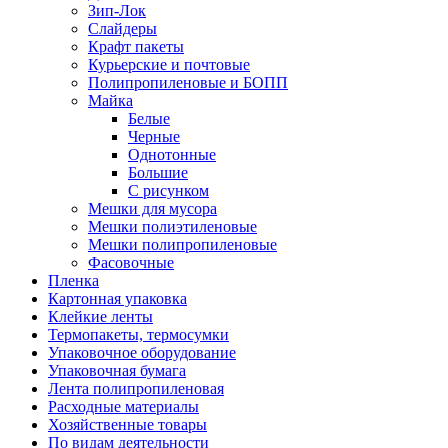
Зип-Лок
Слайдеры
Крафт пакеты
Курьерские и почтовые
Полипропиленовые и БОПП
Майка
Белые
Черные
Однотонные
Большие
С рисунком
Мешки для мусора
Мешки полиэтиленовые
Мешки полипропиленовые
Фасовочные
Пленка
Картонная упаковка
Клейкие ленты
Термопакеты, термосумки
Упаковочное оборудование
Упаковочная бумага
Лента полипропиленовая
Расходные материалы
Хозяйственные товары
По видам деятельности