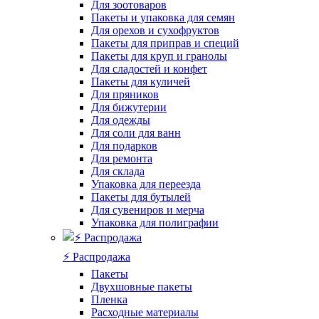
Для зоотоваров
Пакеты и упаковка для семян
Для орехов и сухофруктов
Пакеты для приправ и специй
Пакеты для круп и гранолы
Для сладостей и конфет
Пакеты для куличей
Для пряников
Для бижутерии
Для одежды
Для соли для ванн
Для подарков
Для ремонта
Для склада
Упаковка для переезда
Пакеты для бутылей
Для сувениров и мерча
Упаковка для полиграфии
⚡️ Распродажа
Пакеты
Двухшовные пакеты
Пленка
Расходные материалы