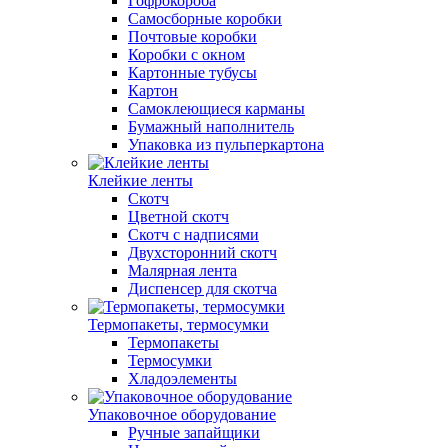
Гофрокороба
Самосборные коробки
Почтовые коробки
Коробки с окном
Картонные тубусы
Картон
Самоклеющиеся карманы
Бумажный наполнитель
Упаковка из пульперкартона
Клейкие ленты
Скотч
Цветной скотч
Скотч с надписями
Двухсторонний скотч
Малярная лента
Диспенсер для скотча
Термопакеты, термосумки
Термопакеты
Термосумки
Хладоэлементы
Упаковочное оборудование
Ручные запайщики