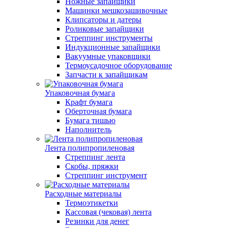
Ножные запайщики
Машинки мешкозашивочные
Клипсаторы и датеры
Роликовые запайщики
Стреппинг инструменты
Индукционные запайщики
Вакуумные упаковщики
Термоусадочное оборудование
Запчасти к запайщикам
Упаковочная бумага
Крафт бумага
Оберточная бумага
Бумага тишью
Наполнитель
Лента полипропиленовая
Стреппинг лента
Скобы, пряжки
Стреппинг инструмент
Расходные материалы
Термоэтикетки
Кассовая (чековая) лента
Резинки для денег