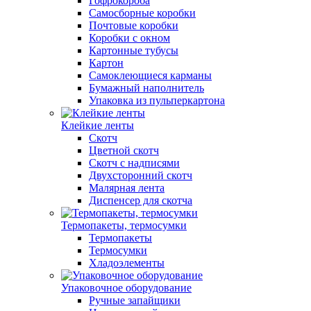
Гофрокороба
Самосборные коробки
Почтовые коробки
Коробки с окном
Картонные тубусы
Картон
Самоклеющиеся карманы
Бумажный наполнитель
Упаковка из пульперкартона
Клейкие ленты
Скотч
Цветной скотч
Скотч с надписями
Двухсторонний скотч
Малярная лента
Диспенсер для скотча
Термопакеты, термосумки
Термопакеты
Термосумки
Хладоэлементы
Упаковочное оборудование
Ручные запайщики