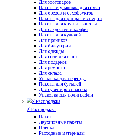
Для зоотоваров
Пакеты и упаковка для семян
Для орехов и сухофруктов
Пакеты для приправ и специй
Пакеты для круп и гранолы
Для сладостей и конфет
Пакеты для куличей
Для пряников
Для бижутерии
Для одежды
Для соли для ванн
Для подарков
Для ремонта
Для склада
Упаковка для переезда
Пакеты для бутылей
Для сувениров и мерча
Упаковка для полиграфии
⚡️ Распродажа
Пакеты
Двухшовные пакеты
Пленка
Расходные материалы