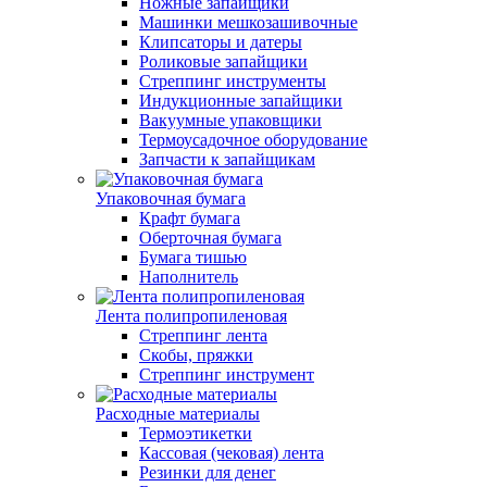
Ножные запайщики
Машинки мешкозашивочные
Клипсаторы и датеры
Роликовые запайщики
Стреппинг инструменты
Индукционные запайщики
Вакуумные упаковщики
Термоусадочное оборудование
Запчасти к запайщикам
Упаковочная бумага
Крафт бумага
Оберточная бумага
Бумага тишью
Наполнитель
Лента полипропиленовая
Стреппинг лента
Скобы, пряжки
Стреппинг инструмент
Расходные материалы
Термоэтикетки
Кассовая (чековая) лента
Резинки для денег