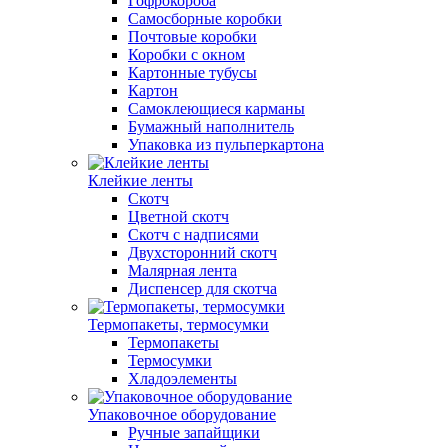
Гофрокороба
Самосборные коробки
Почтовые коробки
Коробки с окном
Картонные тубусы
Картон
Самоклеющиеся карманы
Бумажный наполнитель
Упаковка из пульперкартона
Клейкие ленты
Скотч
Цветной скотч
Скотч с надписями
Двухсторонний скотч
Малярная лента
Диспенсер для скотча
Термопакеты, термосумки
Термопакеты
Термосумки
Хладоэлементы
Упаковочное оборудование
Ручные запайщики