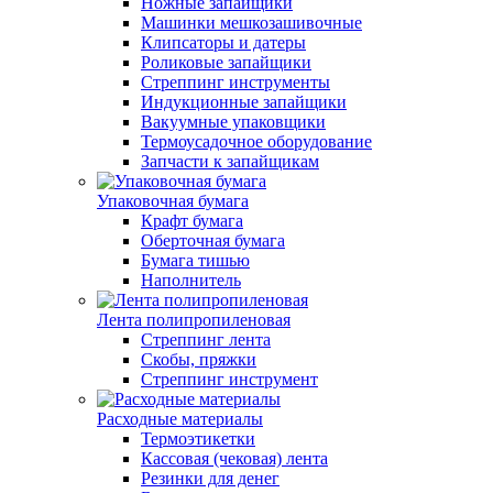
Ножные запайщики
Машинки мешкозашивочные
Клипсаторы и датеры
Роликовые запайщики
Стреппинг инструменты
Индукционные запайщики
Вакуумные упаковщики
Термоусадочное оборудование
Запчасти к запайщикам
Упаковочная бумага
Крафт бумага
Оберточная бумага
Бумага тишью
Наполнитель
Лента полипропиленовая
Стреппинг лента
Скобы, пряжки
Стреппинг инструмент
Расходные материалы
Термоэтикетки
Кассовая (чековая) лента
Резинки для денег