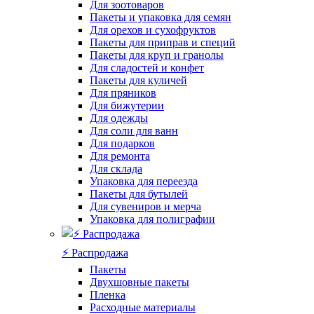
Для зоотоваров
Пакеты и упаковка для семян
Для орехов и сухофруктов
Пакеты для приправ и специй
Пакеты для круп и гранолы
Для сладостей и конфет
Пакеты для куличей
Для пряников
Для бижутерии
Для одежды
Для соли для ванн
Для подарков
Для ремонта
Для склада
Упаковка для переезда
Пакеты для бутылей
Для сувениров и мерча
Упаковка для полиграфии
⚡️ Распродажа
Пакеты
Двухшовные пакеты
Пленка
Расходные материалы