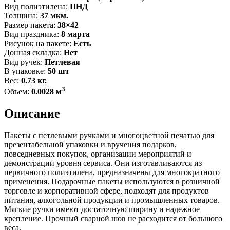
Вид полиэтилена:
ПНД
Толщина:
37 мкм.
Размер пакета:
38×42
Вид праздника:
8 марта
Рисунок на пакете:
Есть
Донная складка:
Нет
Вид ручек:
Петлевая
В упаковке:
50 шт
Вес:
0.73 кг.
3
Объем:
0.0028 м
Описание
Пакеты с петлевыми ручками и многоцветной печатью для
презентабельной упаковки и вручения подарков,
повседневных покупок, организации мероприятий и
демонстрации уровня сервиса. Они изготавливаются из
первичного полиэтилена, предназначены для многократного
применения. Подарочные пакеты используются в розничной
торговле и корпоративной сфере, подходят для продуктов
питания, алкогольной продукции и промышленных товаров.
Мягкие ручки имеют достаточную ширину и надежное
крепление. Прочный сварной шов не расходится от большого
веса.