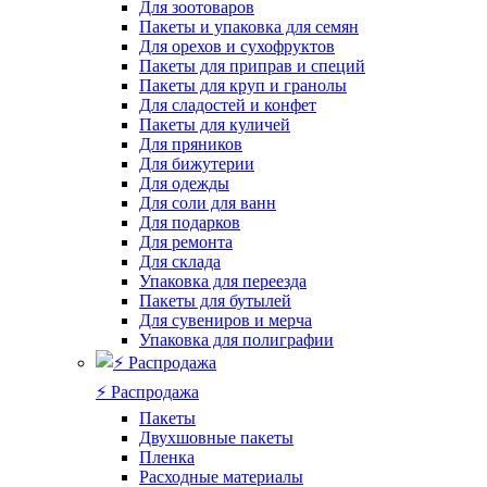
Для зоотоваров
Пакеты и упаковка для семян
Для орехов и сухофруктов
Пакеты для приправ и специй
Пакеты для круп и гранолы
Для сладостей и конфет
Пакеты для куличей
Для пряников
Для бижутерии
Для одежды
Для соли для ванн
Для подарков
Для ремонта
Для склада
Упаковка для переезда
Пакеты для бутылей
Для сувениров и мерча
Упаковка для полиграфии
⚡️ Распродажа
Пакеты
Двухшовные пакеты
Пленка
Расходные материалы