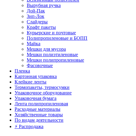
Вырубная ручка
Дой-Пак
Зип-Лок
Слайдеры
Крафт пакеты
Курьерские и почтовые
Полипропиленовые и БОПП
Майка
Мешки для мусора
Мешки полиэтиленовые
Мешки полипропиленовые
Фасовочные
Пленка
Картонная упаковка
Клейкие ленты
Термопакеты, термосумки
Упаковочное оборудование
Упаковочная бумага
Лента полипропиленовая
Расходные материалы
Хозяйственные товары
По видам деятельности
⚡️ Распродажа