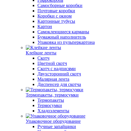
Гофрокороба
Самосборные коробки
Почтовые коробки
Коробки с окном
Картонные тубусы
Картон
Самоклеющиеся карманы
Бумажный наполнитель
Упаковка из пульперкартона
Клейкие ленты
Скотч
Цветной скотч
Скотч с надписями
Двухсторонний скотч
Малярная лента
Диспенсер для скотча
Термопакеты, термосумки
Термопакеты
Термосумки
Хладоэлементы
Упаковочное оборудование
Ручные запайщики