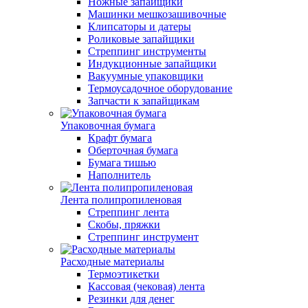
Ножные запайщики
Машинки мешкозашивочные
Клипсаторы и датеры
Роликовые запайщики
Стреппинг инструменты
Индукционные запайщики
Вакуумные упаковщики
Термоусадочное оборудование
Запчасти к запайщикам
Упаковочная бумага
Крафт бумага
Оберточная бумага
Бумага тишью
Наполнитель
Лента полипропиленовая
Стреппинг лента
Скобы, пряжки
Стреппинг инструмент
Расходные материалы
Термоэтикетки
Кассовая (чековая) лента
Резинки для денег