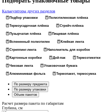
Подобрать упаковочные товары
Калькуляторы других разделов
Подбор упаковки
Полиэтиленовая плёнка
Термоусадочная плёнка
Стрейч-плёнка
Пузырчатая плёнка
Пищевая плёнка
Вспененный полиэтилен
Клейкая лента
Стреппинг-лента
Наполнитель для коробок
Картонные коробки
Дой-пак
Термоэтикетки
Чековая лента
Упаковочная бумага
Алюминиевая фольга
Термопакет, термосумка
По размеру предмета
По размеру упаковки
Объем пакетов
Расчет размера пакета по габаритам
Глубина, см