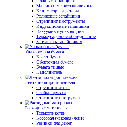
Ножные запайщики
Машинки мешкозашивочные
Клипсаторы и датеры
Роликовые запайщики
Стреппинг инструменты
Индукционные запайщики
Вакуумные упаковщики
Термоусадочное оборудование
Запчасти к запайщикам
Упаковочная бумага
Крафт бумага
Оберточная бумага
Бумага тишью
Наполнитель
Лента полипропиленовая
Стреппинг лента
Скобы, пряжки
Стреппинг инструмент
Расходные материалы
Термоэтикетки
Кассовая (чековая) лента
Резинки для денег