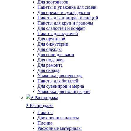
Для зоотоваров
Пакеты и упаковка для семян
Для орехов и сухофруктов
Пакеты для приправ и специй
Пакеты для круп и гранолы
Для сладостей и конфет
Пакеты для куличей
Для пряников
Для бижутерии
Для одежды
Для соли для ванн
Для подарков
Для ремонта
Для склада
Упаковка для переезда
Пакеты для бутылей
Для сувениров и мерча
Упаковка для полиграфии
⚡️ Распродажа
Пакеты
Двухшовные пакеты
Пленка
Расходные материалы