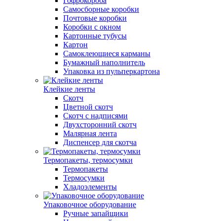
Гофрокороба
Самосборные коробки
Почтовые коробки
Коробки с окном
Картонные тубусы
Картон
Самоклеющиеся карманы
Бумажный наполнитель
Упаковка из пульперкартона
Клейкие ленты
Скотч
Цветной скотч
Скотч с надписями
Двухсторонний скотч
Малярная лента
Диспенсер для скотча
Термопакеты, термосумки
Термопакеты
Термосумки
Хладоэлементы
Упаковочное оборудование
Ручные запайщики