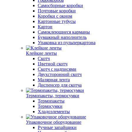
Гофрокороба
Самосборные коробки
Почтовые коробки
Коробки с окном
Картонные тубусы
Картон
Самоклеющиеся карманы
Бумажный наполнитель
Упаковка из пульперкартона
Клейкие ленты
Скотч
Цветной скотч
Скотч с надписями
Двухсторонний скотч
Малярная лента
Диспенсер для скотча
Термопакеты, термосумки
Термопакеты
Термосумки
Хладоэлементы
Упаковочное оборудование
Ручные запайщики