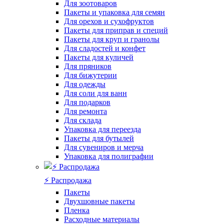
Для зоотоваров
Пакеты и упаковка для семян
Для орехов и сухофруктов
Пакеты для приправ и специй
Пакеты для круп и гранолы
Для сладостей и конфет
Пакеты для куличей
Для пряников
Для бижутерии
Для одежды
Для соли для ванн
Для подарков
Для ремонта
Для склада
Упаковка для переезда
Пакеты для бутылей
Для сувениров и мерча
Упаковка для полиграфии
⚡️ Распродажа
Пакеты
Двухшовные пакеты
Пленка
Расходные материалы