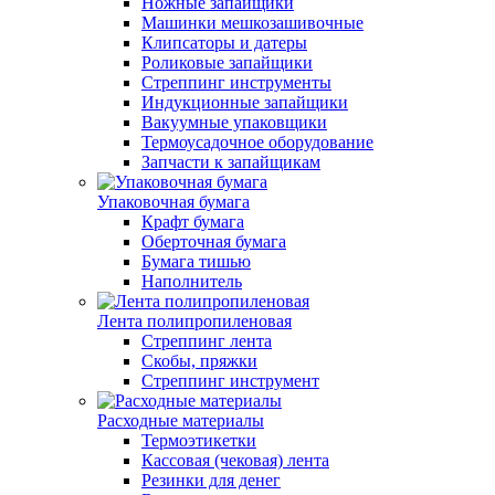
Ножные запайщики
Машинки мешкозашивочные
Клипсаторы и датеры
Роликовые запайщики
Стреппинг инструменты
Индукционные запайщики
Вакуумные упаковщики
Термоусадочное оборудование
Запчасти к запайщикам
Упаковочная бумага
Крафт бумага
Оберточная бумага
Бумага тишью
Наполнитель
Лента полипропиленовая
Стреппинг лента
Скобы, пряжки
Стреппинг инструмент
Расходные материалы
Термоэтикетки
Кассовая (чековая) лента
Резинки для денег