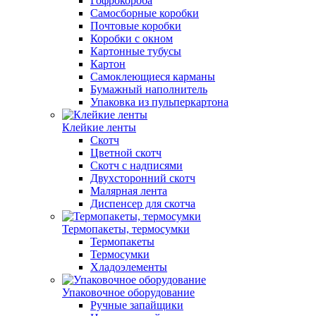
Гофрокороба
Самосборные коробки
Почтовые коробки
Коробки с окном
Картонные тубусы
Картон
Самоклеющиеся карманы
Бумажный наполнитель
Упаковка из пульперкартона
Клейкие ленты
Скотч
Цветной скотч
Скотч с надписями
Двухсторонний скотч
Малярная лента
Диспенсер для скотча
Термопакеты, термосумки
Термопакеты
Термосумки
Хладоэлементы
Упаковочное оборудование
Ручные запайщики