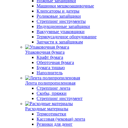
Ножные запайщики
Машинки мешкозашивочные
Клипсаторы и датеры
Роликовые запайщики
Стреппинг инструменты
Индукционные запайщики
Вакуумные упаковщики
Термоусадочное оборудование
Запчасти к запайщикам
Упаковочная бумага
Крафт бумага
Оберточная бумага
Бумага тишью
Наполнитель
Лента полипропиленовая
Стреппинг лента
Скобы, пряжки
Стреппинг инструмент
Расходные материалы
Термоэтикетки
Кассовая (чековая) лента
Резинки для денег