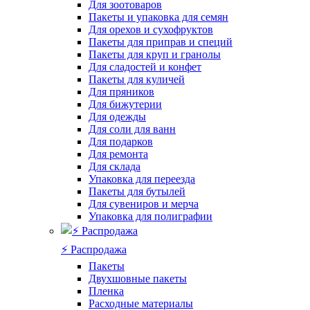
Для зоотоваров
Пакеты и упаковка для семян
Для орехов и сухофруктов
Пакеты для приправ и специй
Пакеты для круп и гранолы
Для сладостей и конфет
Пакеты для куличей
Для пряников
Для бижутерии
Для одежды
Для соли для ванн
Для подарков
Для ремонта
Для склада
Упаковка для переезда
Пакеты для бутылей
Для сувениров и мерча
Упаковка для полиграфии
⚡️ Распродажа
Пакеты
Двухшовные пакеты
Пленка
Расходные материалы