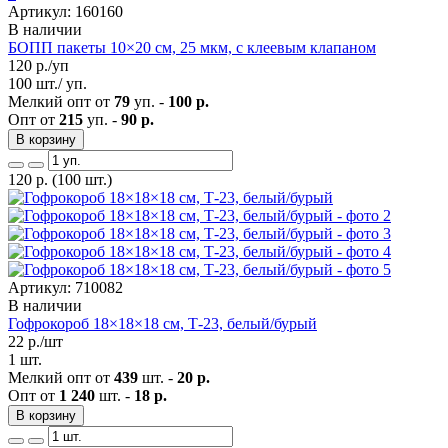
Артикул: 160160
В наличии
БОПП пакеты 10×20 см, 25 мкм, с клеевым клапаном
120
р./уп
100 шт./ уп.
Мелкий опт от
79
уп. -
100 р.
Опт от
215
уп. -
90 р.
В корзину
120
р.
(100 шт.)
Артикул: 710082
В наличии
Гофрокороб 18×18×18 см, Т-23, белый/бурый
22
р./шт
1 шт.
Мелкий опт от
439
шт. -
20 р.
Опт от
1 240
шт. -
18 р.
В корзину