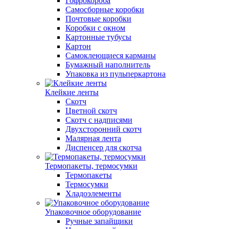
Гофрокороба
Самосборные коробки
Почтовые коробки
Коробки с окном
Картонные тубусы
Картон
Самоклеющиеся карманы
Бумажный наполнитель
Упаковка из пульперкартона
Клейкие ленты
Скотч
Цветной скотч
Скотч с надписями
Двухсторонний скотч
Малярная лента
Диспенсер для скотча
Термопакеты, термосумки
Термопакеты
Термосумки
Хладоэлементы
Упаковочное оборудование
Ручные запайщики