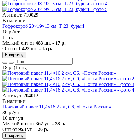
Артикул: 710029
В наличии
Гофрокороб 20×19×13 см, Т-23, бурый
18
р./шт
1 шт.
Мелкий опт от
483
шт. -
17 р.
Опт от
1 422
шт. -
15 р.
В корзину
18
р.
(1 шт.)
Артикул: 204012
В наличии
Почтовый пакет 11,4×16,2 см, C6, «Почта России»
30
р./уп
10 шт./ уп.
Мелкий опт от
362
уп. -
28 р.
Опт от
953
уп. -
26 р.
В корзину