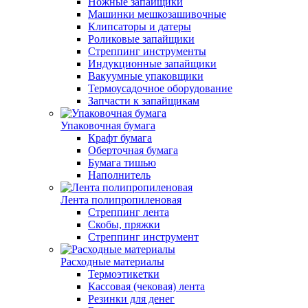
Ножные запайщики
Машинки мешкозашивочные
Клипсаторы и датеры
Роликовые запайщики
Стреппинг инструменты
Индукционные запайщики
Вакуумные упаковщики
Термоусадочное оборудование
Запчасти к запайщикам
Упаковочная бумага
Крафт бумага
Оберточная бумага
Бумага тишью
Наполнитель
Лента полипропиленовая
Стреппинг лента
Скобы, пряжки
Стреппинг инструмент
Расходные материалы
Термоэтикетки
Кассовая (чековая) лента
Резинки для денег