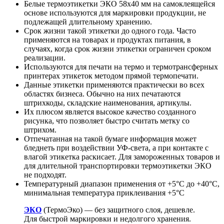
Белые термоэтикетки ЭКО 58x40 мм на самоклеящейся
основе используются для маркировки продукции, не
подлежащей длительному хранению.
Срок жизни такой этикетки до одного года. Часто
применяются на товарах и продуктах питания, в
случаях, когда срок жизни этикетки ограничен сроком
реализации.
Используются для печати на термо и термотрансферных
принтерах этикеток методом прямой термопечати.
Данные этикетки применяются практически во всех
областях бизнеса. Обычно на них печатаются
штрихкоды, складские наименования, артикулы.
Их плюсом является высокое качество созданного
рисунка, что позволяет быстро считать метку со
штрихом.
Отпечатанная на такой бумаге информация может
бледнеть при воздействии УФ-света, а при контакте с
влагой этикетка раскисает. Для замороженных товаров и
для длительной транспортировки термоэтикетки ЭКО
не подходят.
Температурный диапазон применения от +5°С до +40°С,
минимальная температура приклеивания +5°С
ЭКО
(ТермоЭко) — без защитного слоя, дешевле.
Для быстрой маркировки и недолгого хранения.