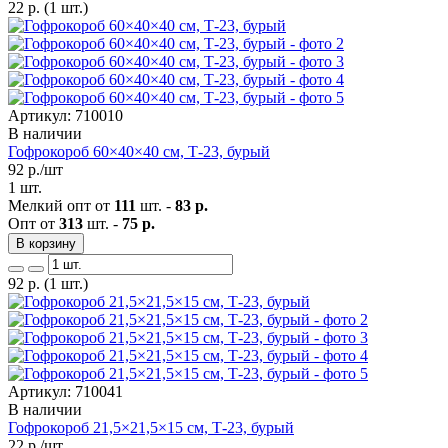
22
р.
(1 шт.)
Артикул: 710010
В наличии
Гофрокороб 60×40×40 см, Т-23, бурый
92
р./шт
1 шт.
Мелкий опт от
111
шт. -
83 р.
Опт от
313
шт. -
75 р.
В корзину
92
р.
(1 шт.)
Артикул: 710041
В наличии
Гофрокороб 21,5×21,5×15 см, Т-23, бурый
22
р./шт