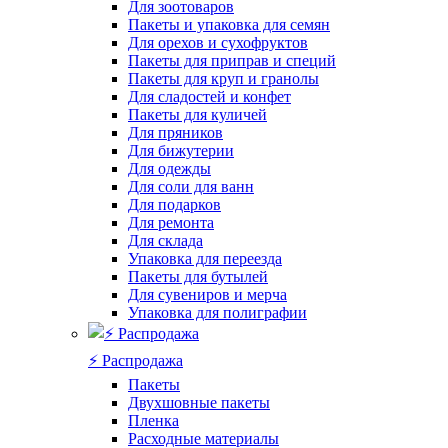
Для зоотоваров
Пакеты и упаковка для семян
Для орехов и сухофруктов
Пакеты для приправ и специй
Пакеты для круп и гранолы
Для сладостей и конфет
Пакеты для куличей
Для пряников
Для бижутерии
Для одежды
Для соли для ванн
Для подарков
Для ремонта
Для склада
Упаковка для переезда
Пакеты для бутылей
Для сувениров и мерча
Упаковка для полиграфии
⚡️ Распродажа
Пакеты
Двухшовные пакеты
Пленка
Расходные материалы