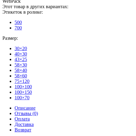
WebPack
Этот товар в других вариантах:
Этикеток в ролике:
500
700
Размер:
30×20
40×30
43×25
58×30
58×40
58×60
75×120
100×100
100×150
100×70
Описание
Отзывы (0)
Оплата
Доставка
Возврат