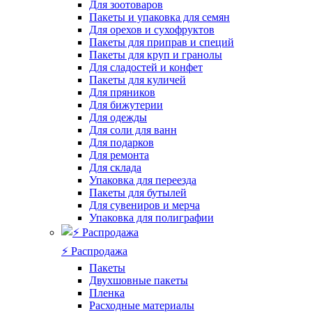
Для зоотоваров
Пакеты и упаковка для семян
Для орехов и сухофруктов
Пакеты для приправ и специй
Пакеты для круп и гранолы
Для сладостей и конфет
Пакеты для куличей
Для пряников
Для бижутерии
Для одежды
Для соли для ванн
Для подарков
Для ремонта
Для склада
Упаковка для переезда
Пакеты для бутылей
Для сувениров и мерча
Упаковка для полиграфии
⚡️ Распродажа
Пакеты
Двухшовные пакеты
Пленка
Расходные материалы