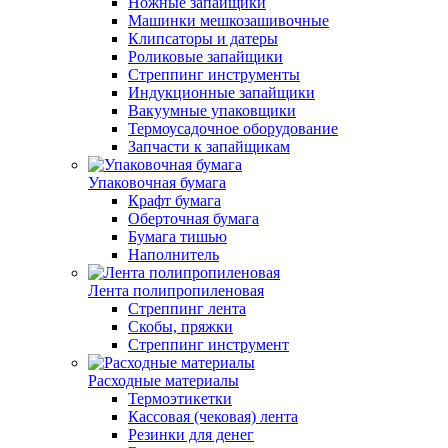
Ножные запайщики
Машинки мешкозашивочные
Клипсаторы и датеры
Роликовые запайщики
Стреппинг инструменты
Индукционные запайщики
Вакуумные упаковщики
Термоусадочное оборудование
Запчасти к запайщикам
Упаковочная бумага
Крафт бумага
Оберточная бумага
Бумага тишью
Наполнитель
Лента полипропиленовая
Стреппинг лента
Скобы, пряжки
Стреппинг инструмент
Расходные материалы
Термоэтикетки
Кассовая (чековая) лента
Резинки для денег