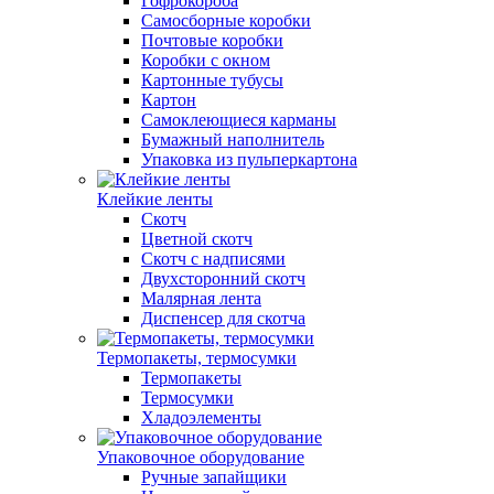
Гофрокороба
Самосборные коробки
Почтовые коробки
Коробки с окном
Картонные тубусы
Картон
Самоклеющиеся карманы
Бумажный наполнитель
Упаковка из пульперкартона
Клейкие ленты
Скотч
Цветной скотч
Скотч с надписями
Двухсторонний скотч
Малярная лента
Диспенсер для скотча
Термопакеты, термосумки
Термопакеты
Термосумки
Хладоэлементы
Упаковочное оборудование
Ручные запайщики