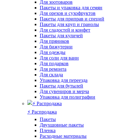
Для зоотоваров
Пакеты и упаковка для семян
Для орехов и сухофруктов
Пакеты для приправ и специй
Пакеты для круп и гранолы
Для сладостей и конфет
Пакеты для куличей
Для пряников
Для бижутерии
Для одежды
Для соли для ванн
Для подарков
Для ремонта
Для склада
Упаковка для переезда
Пакеты для бутылей
Для сувениров и мерча
Упаковка для полиграфии
⚡️ Распродажа
Пакеты
Двухшовные пакеты
Пленка
Расходные материалы