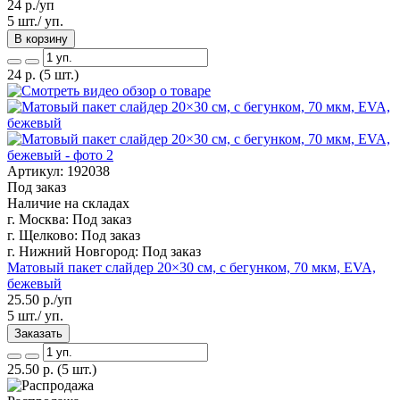
24
р./уп
5 шт./ уп.
В корзину
24
р.
(5 шт.)
Артикул: 192038
Под заказ
Наличие на складах
г. Москва:
Под заказ
г. Щелково:
Под заказ
г. Нижний Новгород:
Под заказ
Матовый пакет слайдер 20×30 см, с бегунком, 70 мкм, EVA,
бежевый
25.50
р./уп
5 шт./ уп.
Заказать
25.50
р.
(5 шт.)