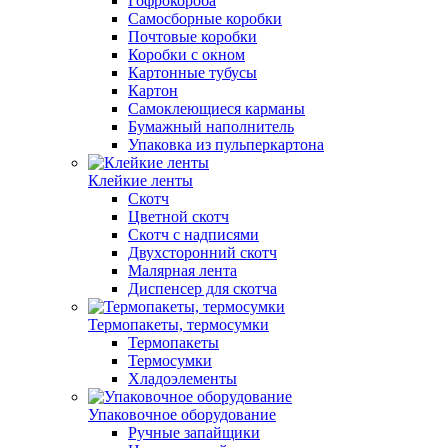
Гофрокороба
Самосборные коробки
Почтовые коробки
Коробки с окном
Картонные тубусы
Картон
Самоклеющиеся карманы
Бумажный наполнитель
Упаковка из пульперкартона
Клейкие ленты
Скотч
Цветной скотч
Скотч с надписями
Двухсторонний скотч
Малярная лента
Диспенсер для скотча
Термопакеты, термосумки
Термопакеты
Термосумки
Хладоэлементы
Упаковочное оборудование
Ручные запайщики