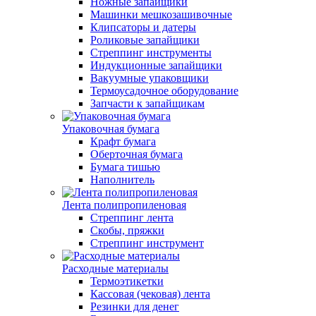
Ножные запайщики
Машинки мешкозашивочные
Клипсаторы и датеры
Роликовые запайщики
Стреппинг инструменты
Индукционные запайщики
Вакуумные упаковщики
Термоусадочное оборудование
Запчасти к запайщикам
Упаковочная бумага
Крафт бумага
Оберточная бумага
Бумага тишью
Наполнитель
Лента полипропиленовая
Стреппинг лента
Скобы, пряжки
Стреппинг инструмент
Расходные материалы
Термоэтикетки
Кассовая (чековая) лента
Резинки для денег