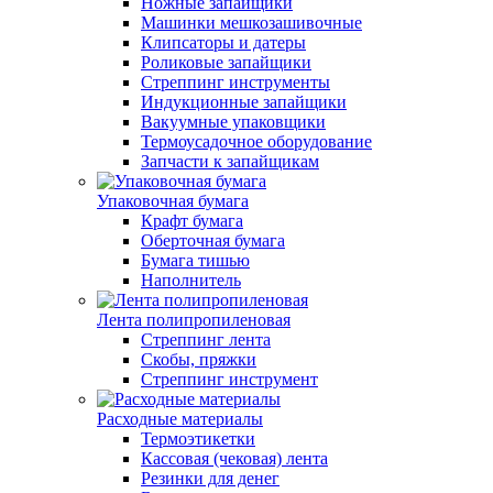
Ножные запайщики
Машинки мешкозашивочные
Клипсаторы и датеры
Роликовые запайщики
Стреппинг инструменты
Индукционные запайщики
Вакуумные упаковщики
Термоусадочное оборудование
Запчасти к запайщикам
Упаковочная бумага
Крафт бумага
Оберточная бумага
Бумага тишью
Наполнитель
Лента полипропиленовая
Стреппинг лента
Скобы, пряжки
Стреппинг инструмент
Расходные материалы
Термоэтикетки
Кассовая (чековая) лента
Резинки для денег