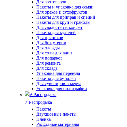
Для зоотоваров
Пакеты и упаковка для семян
Для орехов и сухофруктов
Пакеты для приправ и специй
Пакеты для круп и гранолы
Для сладостей и конфет
Пакеты для куличей
Для пряников
Для бижутерии
Для одежды
Для соли для ванн
Для подарков
Для ремонта
Для склада
Упаковка для переезда
Пакеты для бутылей
Для сувениров и мерча
Упаковка для полиграфии
⚡️ Распродажа
Пакеты
Двухшовные пакеты
Пленка
Расходные материалы