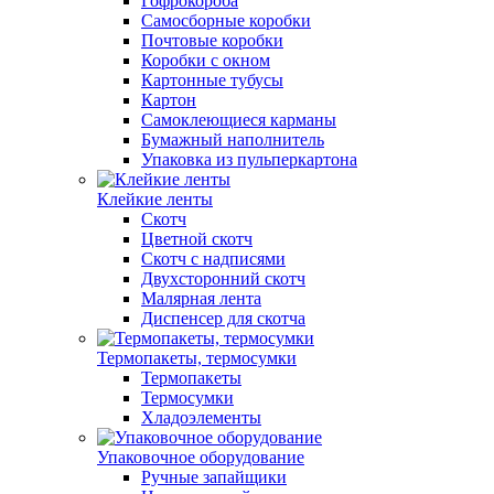
Гофрокороба
Самосборные коробки
Почтовые коробки
Коробки с окном
Картонные тубусы
Картон
Самоклеющиеся карманы
Бумажный наполнитель
Упаковка из пульперкартона
Клейкие ленты
Скотч
Цветной скотч
Скотч с надписями
Двухсторонний скотч
Малярная лента
Диспенсер для скотча
Термопакеты, термосумки
Термопакеты
Термосумки
Хладоэлементы
Упаковочное оборудование
Ручные запайщики