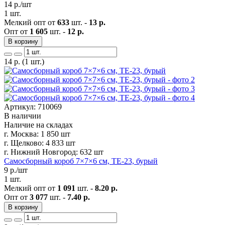
14
р./шт
1 шт.
Мелкий опт от
633
шт. -
13 р.
Опт от
1 605
шт. -
12 р.
В корзину
14
р.
(1 шт.)
Артикул: 710069
В наличии
Наличие на складах
г. Москва:
1 850 шт
г. Щелково:
4 833 шт
г. Нижний Новгород:
632 шт
Самосборный короб 7×7×6 см, ТЕ-23, бурый
9
р./шт
1 шт.
Мелкий опт от
1 091
шт. -
8.20 р.
Опт от
3 077
шт. -
7.40 р.
В корзину