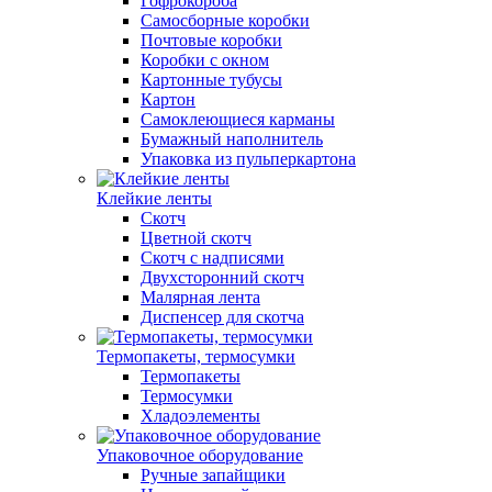
Гофрокороба
Самосборные коробки
Почтовые коробки
Коробки с окном
Картонные тубусы
Картон
Самоклеющиеся карманы
Бумажный наполнитель
Упаковка из пульперкартона
Клейкие ленты
Скотч
Цветной скотч
Скотч с надписями
Двухсторонний скотч
Малярная лента
Диспенсер для скотча
Термопакеты, термосумки
Термопакеты
Термосумки
Хладоэлементы
Упаковочное оборудование
Ручные запайщики