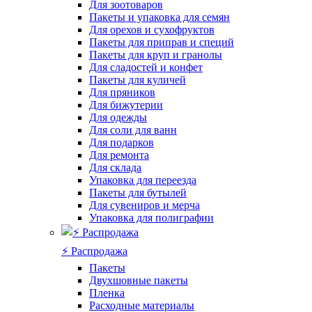
Для зоотоваров
Пакеты и упаковка для семян
Для орехов и сухофруктов
Пакеты для приправ и специй
Пакеты для круп и гранолы
Для сладостей и конфет
Пакеты для куличей
Для пряников
Для бижутерии
Для одежды
Для соли для ванн
Для подарков
Для ремонта
Для склада
Упаковка для переезда
Пакеты для бутылей
Для сувениров и мерча
Упаковка для полиграфии
⚡️ Распродажа
Пакеты
Двухшовные пакеты
Пленка
Расходные материалы