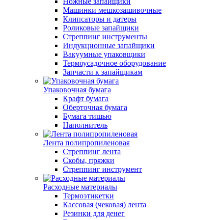
Ножные запайщики
Машинки мешкозашивочные
Клипсаторы и датеры
Роликовые запайщики
Стреппинг инструменты
Индукционные запайщики
Вакуумные упаковщики
Термоусадочное оборудование
Запчасти к запайщикам
Упаковочная бумага
Крафт бумага
Оберточная бумага
Бумага тишью
Наполнитель
Лента полипропиленовая
Стреппинг лента
Скобы, пряжки
Стреппинг инструмент
Расходные материалы
Термоэтикетки
Кассовая (чековая) лента
Резинки для денег