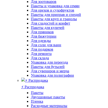
Для зоотоваров
Пакеты и упаковка для семян
Для орехов и сухофруктов
Пакеты для приправ и специй
Пакеты для круп и гранолы
Для сладостей и конфет
Пакеты для куличей
Для пряников
Для бижутерии
Для одежды
Для соли для ванн
Для подарков
Для ремонта
Для склада
Упаковка для переезда
Пакеты для бутылей
Для сувениров и мерча
Упаковка для полиграфии
⚡️ Распродажа
Пакеты
Двухшовные пакеты
Пленка
Расходные материалы