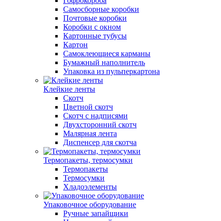
Гофрокороба
Самосборные коробки
Почтовые коробки
Коробки с окном
Картонные тубусы
Картон
Самоклеющиеся карманы
Бумажный наполнитель
Упаковка из пульперкартона
Клейкие ленты
Скотч
Цветной скотч
Скотч с надписями
Двухсторонний скотч
Малярная лента
Диспенсер для скотча
Термопакеты, термосумки
Термопакеты
Термосумки
Хладоэлементы
Упаковочное оборудование
Ручные запайщики