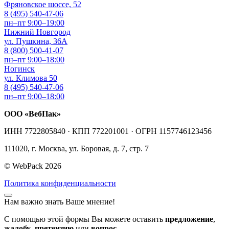
Фряновское шоссе, 52
8 (495) 540-47-06
пн–пт 9:00–19:00
Нижний Новгород
ул. Пушкина, 36А
8 (800) 500-41-07
пн–пт 9:00–18:00
Ногинск
ул. Климова 50
8 (495) 540-47-06
пн–пт 9:00–18:00
ООО «ВебПак»
ИНН 7722805840 · КПП 772201001 · ОГРН 1157746123456
111020, г. Москва, ул. Боровая, д. 7, стр. 7
© WebPack 2026
Политика конфиденциальности
Нам важно знать Ваше мнение!
С помощью этой формы Вы можете оставить
предложение
,
жалобу
,
претензию
или
вопрос
.