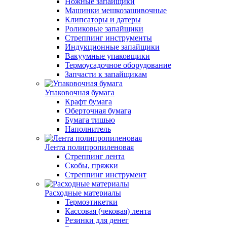
Ножные запайщики
Машинки мешкозашивочные
Клипсаторы и датеры
Роликовые запайщики
Стреппинг инструменты
Индукционные запайщики
Вакуумные упаковщики
Термоусадочное оборудование
Запчасти к запайщикам
Упаковочная бумага
Крафт бумага
Оберточная бумага
Бумага тишью
Наполнитель
Лента полипропиленовая
Стреппинг лента
Скобы, пряжки
Стреппинг инструмент
Расходные материалы
Термоэтикетки
Кассовая (чековая) лента
Резинки для денег