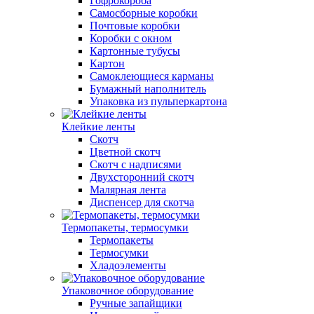
Гофрокороба
Самосборные коробки
Почтовые коробки
Коробки с окном
Картонные тубусы
Картон
Самоклеющиеся карманы
Бумажный наполнитель
Упаковка из пульперкартона
Клейкие ленты
Скотч
Цветной скотч
Скотч с надписями
Двухсторонний скотч
Малярная лента
Диспенсер для скотча
Термопакеты, термосумки
Термопакеты
Термосумки
Хладоэлементы
Упаковочное оборудование
Ручные запайщики