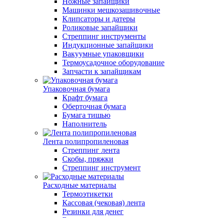
Ножные запайщики
Машинки мешкозашивочные
Клипсаторы и датеры
Роликовые запайщики
Стреппинг инструменты
Индукционные запайщики
Вакуумные упаковщики
Термоусадочное оборудование
Запчасти к запайщикам
Упаковочная бумага
Крафт бумага
Оберточная бумага
Бумага тишью
Наполнитель
Лента полипропиленовая
Стреппинг лента
Скобы, пряжки
Стреппинг инструмент
Расходные материалы
Термоэтикетки
Кассовая (чековая) лента
Резинки для денег