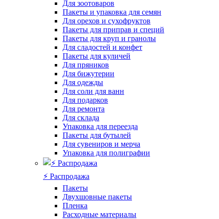
Для зоотоваров
Пакеты и упаковка для семян
Для орехов и сухофруктов
Пакеты для приправ и специй
Пакеты для круп и гранолы
Для сладостей и конфет
Пакеты для куличей
Для пряников
Для бижутерии
Для одежды
Для соли для ванн
Для подарков
Для ремонта
Для склада
Упаковка для переезда
Пакеты для бутылей
Для сувениров и мерча
Упаковка для полиграфии
⚡️ Распродажа
Пакеты
Двухшовные пакеты
Пленка
Расходные материалы