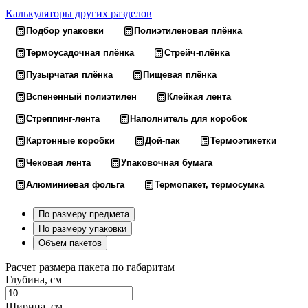
Калькуляторы других разделов
Подбор упаковки
Полиэтиленовая плёнка
Термоусадочная плёнка
Стрейч-плёнка
Пузырчатая плёнка
Пищевая плёнка
Вспененный полиэтилен
Клейкая лента
Стреппинг-лента
Наполнитель для коробок
Картонные коробки
Дой-пак
Термоэтикетки
Чековая лента
Упаковочная бумага
Алюминиевая фольга
Термопакет, термосумка
По размеру предмета
По размеру упаковки
Объем пакетов
Расчет размера пакета по габаритам
Глубина, см
Ширина, см