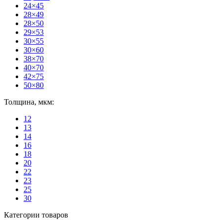
24×45
28×49
28×50
29×53
30×55
30×60
38×70
40×70
42×75
50×80
Толщина, мкм:
12
13
14
16
18
20
22
23
25
30
Категории товаров