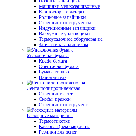
Ножные запайщики
Машинки мешкозашивочные
Клипсаторы и датеры
Роликовые запайщики
Стреппинг инструменты
Индукционные запайщики
Вакуумные упаковщики
Термоусадочное оборудование
Запчасти к запайщикам
Упаковочная бумага
Крафт бумага
Оберточная бумага
Бумага тишью
Наполнитель
Лента полипропиленовая
Стреппинг лента
Скобы, пряжки
Стреппинг инструмент
Расходные материалы
Термоэтикетки
Кассовая (чековая) лента
Резинки для денег