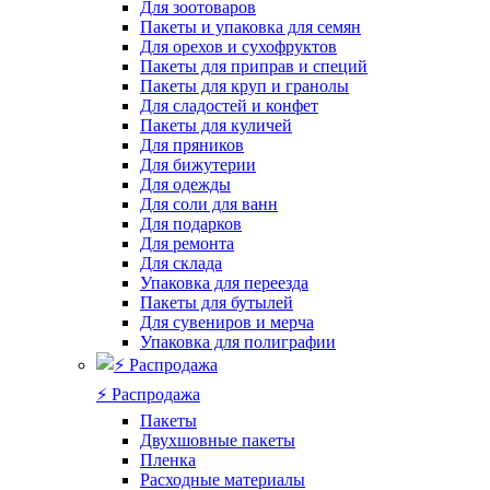
Для зоотоваров
Пакеты и упаковка для семян
Для орехов и сухофруктов
Пакеты для приправ и специй
Пакеты для круп и гранолы
Для сладостей и конфет
Пакеты для куличей
Для пряников
Для бижутерии
Для одежды
Для соли для ванн
Для подарков
Для ремонта
Для склада
Упаковка для переезда
Пакеты для бутылей
Для сувениров и мерча
Упаковка для полиграфии
⚡️ Распродажа
Пакеты
Двухшовные пакеты
Пленка
Расходные материалы