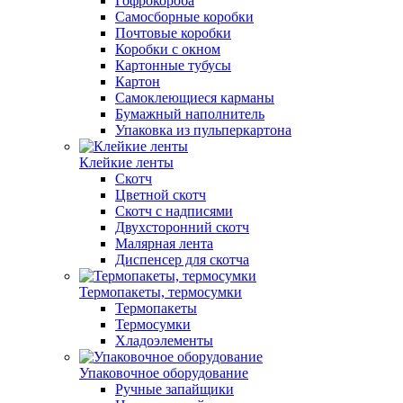
Гофрокороба
Самосборные коробки
Почтовые коробки
Коробки с окном
Картонные тубусы
Картон
Самоклеющиеся карманы
Бумажный наполнитель
Упаковка из пульперкартона
Клейкие ленты
Скотч
Цветной скотч
Скотч с надписями
Двухсторонний скотч
Малярная лента
Диспенсер для скотча
Термопакеты, термосумки
Термопакеты
Термосумки
Хладоэлементы
Упаковочное оборудование
Ручные запайщики