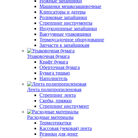
Ножные запайщики
Машинки мешкозашивочные
Клипсаторы и датеры
Роликовые запайщики
Стреппинг инструменты
Индукционные запайщики
Вакуумные упаковщики
Термоусадочное оборудование
Запчасти к запайщикам
Упаковочная бумага
Крафт бумага
Оберточная бумага
Бумага тишью
Наполнитель
Лента полипропиленовая
Стреппинг лента
Скобы, пряжки
Стреппинг инструмент
Расходные материалы
Термоэтикетки
Кассовая (чековая) лента
Резинки для денег