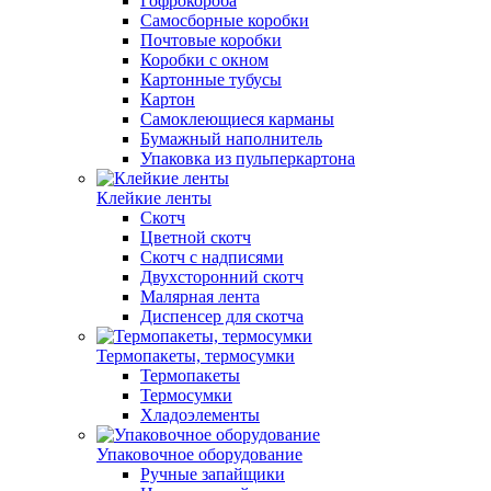
Гофрокороба
Самосборные коробки
Почтовые коробки
Коробки с окном
Картонные тубусы
Картон
Самоклеющиеся карманы
Бумажный наполнитель
Упаковка из пульперкартона
Клейкие ленты
Скотч
Цветной скотч
Скотч с надписями
Двухсторонний скотч
Малярная лента
Диспенсер для скотча
Термопакеты, термосумки
Термопакеты
Термосумки
Хладоэлементы
Упаковочное оборудование
Ручные запайщики