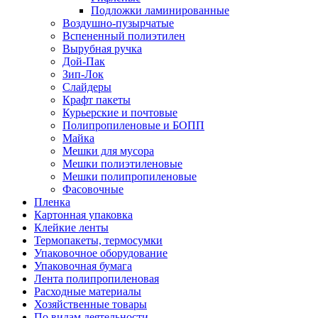
Подложки ламинированные
Воздушно-пузырчатые
Вспененный полиэтилен
Вырубная ручка
Дой-Пак
Зип-Лок
Слайдеры
Крафт пакеты
Курьерские и почтовые
Полипропиленовые и БОПП
Майка
Мешки для мусора
Мешки полиэтиленовые
Мешки полипропиленовые
Фасовочные
Пленка
Картонная упаковка
Клейкие ленты
Термопакеты, термосумки
Упаковочное оборудование
Упаковочная бумага
Лента полипропиленовая
Расходные материалы
Хозяйственные товары
По видам деятельности