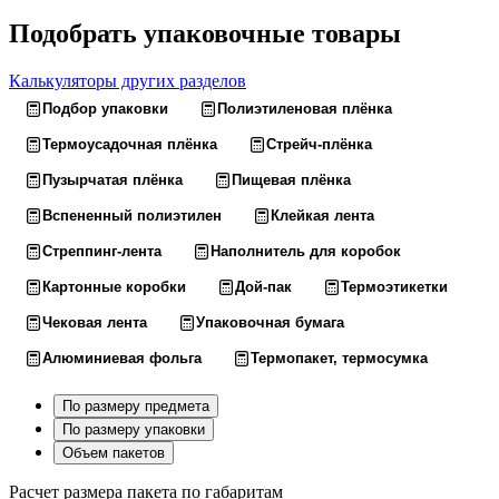
Подобрать упаковочные товары
Калькуляторы других разделов
Подбор упаковки
Полиэтиленовая плёнка
Термоусадочная плёнка
Стрейч-плёнка
Пузырчатая плёнка
Пищевая плёнка
Вспененный полиэтилен
Клейкая лента
Стреппинг-лента
Наполнитель для коробок
Картонные коробки
Дой-пак
Термоэтикетки
Чековая лента
Упаковочная бумага
Алюминиевая фольга
Термопакет, термосумка
По размеру предмета
По размеру упаковки
Объем пакетов
Расчет размера пакета по габаритам