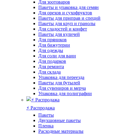
Для зоотоваров
Пакеты и упаковка для семян
Для орехов и сухофруктов
Пакеты для приправ и специй
Пакеты для круп и гранолы
Для сладостей и конфет
Пакеты для куличей
Для пряников
Для бижутерии
Для одежды
Для соли для ванн
Для подарков
Для ремонта
Для склада
Упаковка для переезда
Пакеты для бутылей
Для сувениров и мерча
Упаковка для полиграфии
⚡️ Распродажа
Пакеты
Двухшовные пакеты
Пленка
Расходные материалы