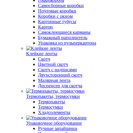
Гофрокороба
Самосборные коробки
Почтовые коробки
Коробки с окном
Картонные тубусы
Картон
Самоклеющиеся карманы
Бумажный наполнитель
Упаковка из пульперкартона
Клейкие ленты
Скотч
Цветной скотч
Скотч с надписями
Двухсторонний скотч
Малярная лента
Диспенсер для скотча
Термопакеты, термосумки
Термопакеты
Термосумки
Хладоэлементы
Упаковочное оборудование
Ручные запайщики