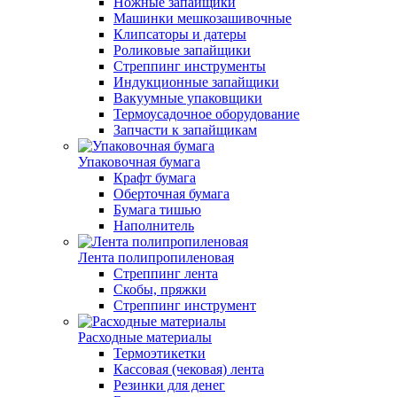
Ножные запайщики
Машинки мешкозашивочные
Клипсаторы и датеры
Роликовые запайщики
Стреппинг инструменты
Индукционные запайщики
Вакуумные упаковщики
Термоусадочное оборудование
Запчасти к запайщикам
Упаковочная бумага
Крафт бумага
Оберточная бумага
Бумага тишью
Наполнитель
Лента полипропиленовая
Стреппинг лента
Скобы, пряжки
Стреппинг инструмент
Расходные материалы
Термоэтикетки
Кассовая (чековая) лента
Резинки для денег