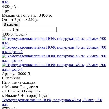
п.м.
4300
р./уп
1 рул.
Мелкий опт от
3
уп. -
3 950 р.
Опт от
7
уп. -
3 550 р.
В корзину
4300
р.
(1 рул.)
Артикул: 300015
В наличии
Наличие на складах
г. Москва:
Ожидается
г. Щелково:
Ожидается
г. Нижний Новгород:
1 рул
Термоусадочная плёнка ПОФ, полурукав 45 см, 25 мкм, 700
п.м.
6750
р./уп