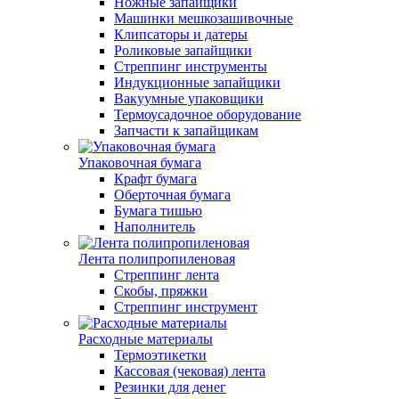
Ножные запайщики
Машинки мешкозашивочные
Клипсаторы и датеры
Роликовые запайщики
Стреппинг инструменты
Индукционные запайщики
Вакуумные упаковщики
Термоусадочное оборудование
Запчасти к запайщикам
Упаковочная бумага
Крафт бумага
Оберточная бумага
Бумага тишью
Наполнитель
Лента полипропиленовая
Стреппинг лента
Скобы, пряжки
Стреппинг инструмент
Расходные материалы
Термоэтикетки
Кассовая (чековая) лента
Резинки для денег