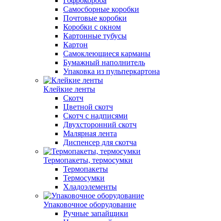
Гофрокороба
Самосборные коробки
Почтовые коробки
Коробки с окном
Картонные тубусы
Картон
Самоклеющиеся карманы
Бумажный наполнитель
Упаковка из пульперкартона
Клейкие ленты
Скотч
Цветной скотч
Скотч с надписями
Двухсторонний скотч
Малярная лента
Диспенсер для скотча
Термопакеты, термосумки
Термопакеты
Термосумки
Хладоэлементы
Упаковочное оборудование
Ручные запайщики