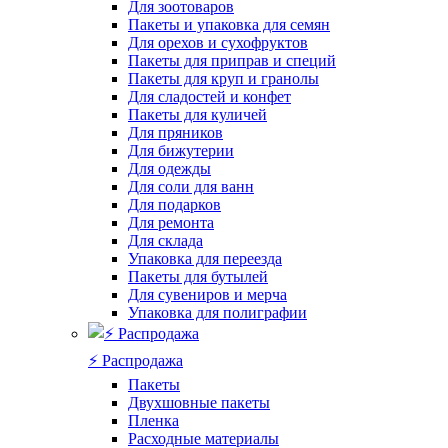
Для зоотоваров
Пакеты и упаковка для семян
Для орехов и сухофруктов
Пакеты для приправ и специй
Пакеты для круп и гранолы
Для сладостей и конфет
Пакеты для куличей
Для пряников
Для бижутерии
Для одежды
Для соли для ванн
Для подарков
Для ремонта
Для склада
Упаковка для переезда
Пакеты для бутылей
Для сувениров и мерча
Упаковка для полиграфии
⚡️ Распродажа
Пакеты
Двухшовные пакеты
Пленка
Расходные материалы