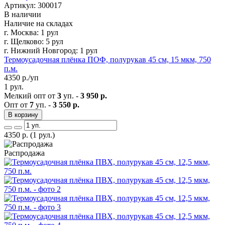
Артикул: 300017
В наличии
Наличие на складах
г. Москва:
1 рул
г. Щелково:
5 рул
г. Нижний Новгород:
1 рул
Термоусадочная плёнка ПОФ, полурукав 45 см, 15 мкм, 750
п.м.
4350
р./уп
1 рул.
Мелкий опт от
3
уп. -
3 950 р.
Опт от
7
уп. -
3 550 р.
В корзину
4350
р.
(1 рул.)
Распродажа