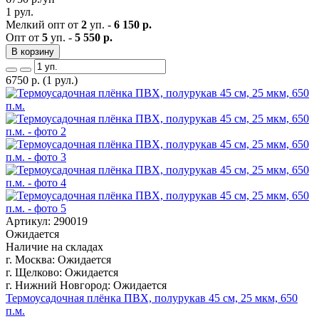
1 рул.
Мелкий опт от
2
уп. -
6 150 р.
Опт от
5
уп. -
5 550 р.
В корзину
6750
р.
(1 рул.)
Артикул: 290019
Ожидается
Наличие на складах
г. Москва:
Ожидается
г. Щелково:
Ожидается
г. Нижний Новгород:
Ожидается
Термоусадочная плёнка ПВХ, полурукав 45 см, 25 мкм, 650
п.м.